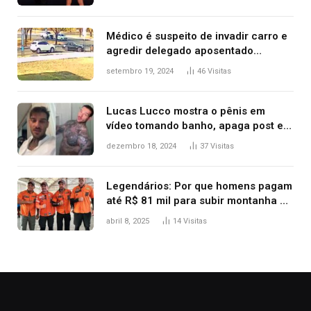
Kanye West, aparecer nua na
premiação
Médico é suspeito de invadir carro e
agredir delegado aposentado
durante confusão no trânsito
setembro 19, 2024
46
Visitas
Lucas Lucco mostra o pênis em
vídeo tomando banho, apaga post e
diz ‘foi mal’
dezembro 18, 2024
37
Visitas
Legendários: Por que homens pagam
até R$ 81 mil para subir montanha e
melhorar casamento?
abril 8, 2025
14
Visitas