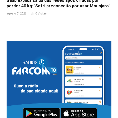
Gaab explica saída das redes após críticas por
perder 40 kg: ‘Sofri preconceito por usar Mounjaro’
agosto 7, 2026
0
Visitas