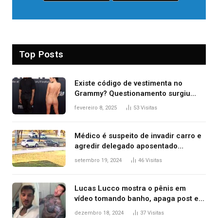
Top Posts
Existe código de vestimenta no
Grammy? Questionamento surgiu
após Bianca Censori, mulher de
fevereiro 8, 2025
53
Visitas
Kanye West, aparecer nua na
premiação
Médico é suspeito de invadir carro e
agredir delegado aposentado
durante confusão no trânsito
setembro 19, 2024
46
Visitas
Lucas Lucco mostra o pênis em
vídeo tomando banho, apaga post e
diz ‘foi mal’
dezembro 18, 2024
37
Visitas