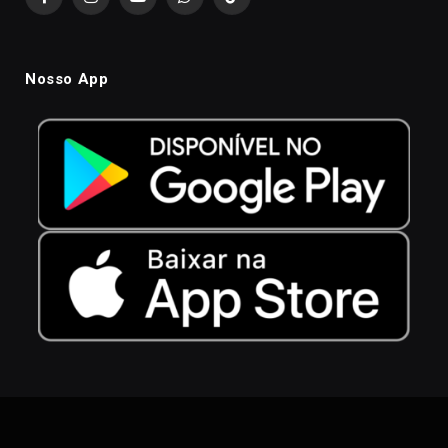
Facebook
Instagram
YouTube
WhatsApp
TikTok
Nosso App