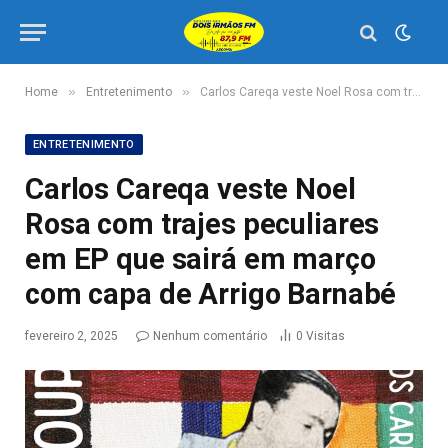
»
»
Home
Entretenimento
Carlos Careqa veste Noel Rosa com trajes peculiares em EP que sairá em março com capa de Arrigo Barnabé
ENTRETENIMENTO
Carlos Careqa veste Noel
Rosa com trajes peculiares
em EP que sairá em março
com capa de Arrigo Barnabé
fevereiro 2, 2025
Nenhum comentário
0
Visitas