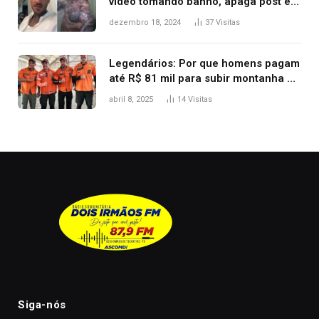
vídeo tomando banho, apaga post e
diz ‘foi mal’
dezembro 18, 2024
37
Visitas
Legendários: Por que homens pagam
até R$ 81 mil para subir montanha e
melhorar casamento?
abril 8, 2025
14
Visitas
Siga-nós