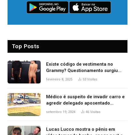
Top Posts
Existe código de vestimenta no
Grammy? Questionamento surgiu
após Bianca Censori, mulher de
fevereiro 8, 2025
53
Visitas
Kanye West, aparecer nua na
premiação
Médico é suspeito de invadir carro e
agredir delegado aposentado
durante confusão no trânsito
setembro 19, 2024
46
Visitas
Lucas Lucco mostra o pênis em