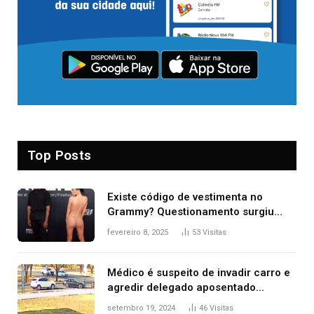
Top Posts
Existe código de vestimenta no
Grammy? Questionamento surgiu
após Bianca Censori, mulher de
fevereiro 8, 2025
53
Visitas
Kanye West, aparecer nua na
premiação
Médico é suspeito de invadir carro e
agredir delegado aposentado
durante confusão no trânsito
setembro 19, 2024
46
Visitas