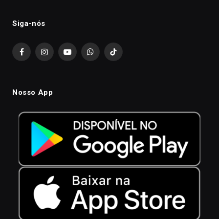
Siga-nós
Facebook
Instagram
YouTube
WhatsApp
TikTok
Nosso App