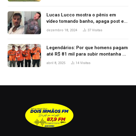
Lucas Lucco mostra o pênis em
vídeo tomando banho, apaga post e
diz ‘foi mal’
dezembro 18, 2024
37
Visitas
Legendários: Por que homens pagam
até R$ 81 mil para subir montanha e
melhorar casamento?
abril 8, 2025
14
Visitas