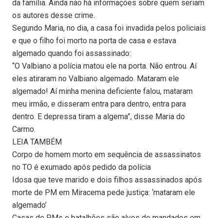
da família. Ainda não há informações sobre quem seriam
os autores desse crime.
Segundo Maria, no dia, a casa foi invadida pelos policiais
e que o filho foi morto na porta de casa e estava
algemado quando foi assassinado:
“O Valbiano a polícia matou ele na porta. Não entrou. Aí
eles atiraram no Valbiano algemado. Mataram ele
algemado! Aí minha menina deficiente falou, mataram
meu irmão, e disseram entra para dentro, entra para
dentro. E depressa tiram a algema”, disse Maria do
Carmo.
LEIA TAMBÉM
Corpo de homem morto em sequência de assassinatos
no TO é exumado após pedido da polícia
Idosa que teve marido e dois filhos assassinados após
morte de PM em Miracema pede justiça: ‘mataram ele
algemado’
Casas de PMs e batalhões são alvos de mandados em