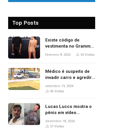
Top Posts
Existe código de
vestimenta no Grammy?
Questionamento surgiu
fevereiro 8, 2025
53
Visitas
após Bianca Censori,
mulher de Kanye West,
aparecer nua na
Médico é suspeito de
premiação
invadir carro e agredir
delegado aposentado
setembro 19, 2024
durante confusão no
46
Visitas
trânsito
Lucas Lucco mostra o
pênis em vídeo
tomando banho, apaga
dezembro 18, 2024
post e diz ‘foi mal’
37
Visitas