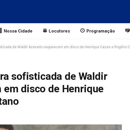
Nossa Cidade
Locutores
Programação
isticada de Waldir Azevedo reaparecem em disco de Henrique Cazes e Rogério 
a sofisticada de Waldir
 em disco de Henrique
tano