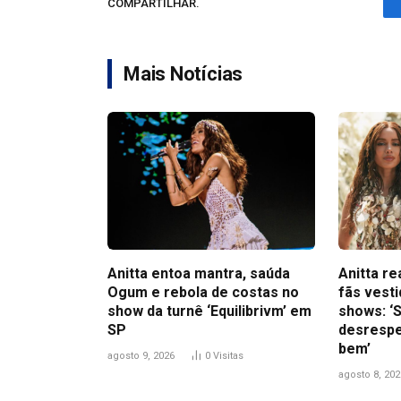
COMPARTILHAR.
Mais Notícias
Anitta entoa mantra, saúda
Anitta r
Ogum e rebola de costas no
fãs vest
show da turnê ‘Equilibrivm’ em
shows: ‘S
SP
desrespe
bem’
agosto 9, 2026
0
Visitas
agosto 8, 202