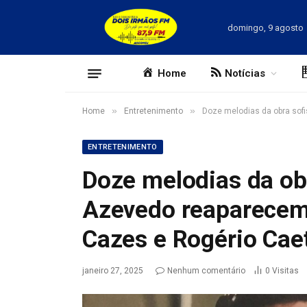
domingo, 9 agosto
Home
Notícias
»
»
Home
Entretenimento
Doze melodias da obra sof
ENTRETENIMENTO
Doze melodias da obr
Azevedo reaparecem
Cazes e Rogério Cae
janeiro 27, 2025
Nenhum comentário
0
Visitas