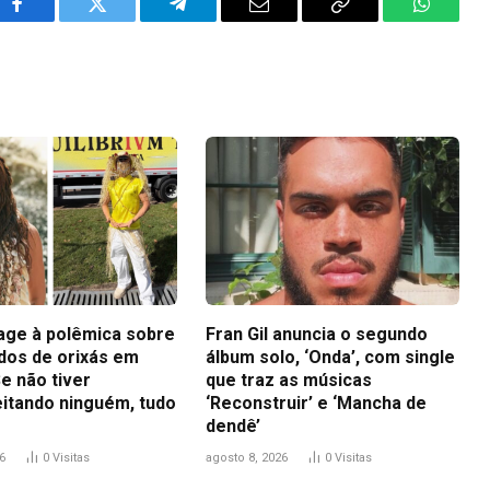
Facebook
Twitter
Telegram
Email
Copy
WhatsA
Link
eage à polêmica sobre
Fran Gil anuncia o segundo
idos de orixás em
álbum solo, ‘Onda’, com single
e não tiver
que traz as músicas
itando ninguém, tudo
‘Reconstruir’ e ‘Mancha de
dendê’
6
0
Visitas
agosto 8, 2026
0
Visitas