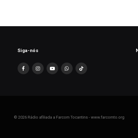
Siga-nós
Facebook
Instagram
YouTube
WhatsApp
TikTok
© 2026 Rádio afiliada a Farcom Tocantins - www.farcomto.org