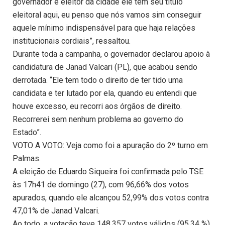
governador é eleitor da cidade ele tem seu título
eleitoral aqui, eu penso que nós vamos sim conseguir
aquele mínimo indispensável para que haja relações
institucionais cordiais”, ressaltou.
Durante toda a campanha, o governador declarou apoio à
candidatura de Janad Valcari (PL), que acabou sendo
derrotada. “Ele tem todo o direito de ter tido uma
candidata e ter lutado por ela, quando eu entendi que
houve excesso, eu recorri aos órgãos de direito.
Recorrerei sem nenhum problema ao governo do
Estado”.
VOTO A VOTO: Veja como foi a apuração do 2º turno em
Palmas.
A eleição de Eduardo Siqueira foi confirmada pelo TSE
às 17h41 de domingo (27), com 96,66% dos votos
apurados, quando ele alcançou 52,99% dos votos contra
47,01% de Janad Valcari.
Ao todo, a votação teve 148.357 votos válidos (95,34 %),