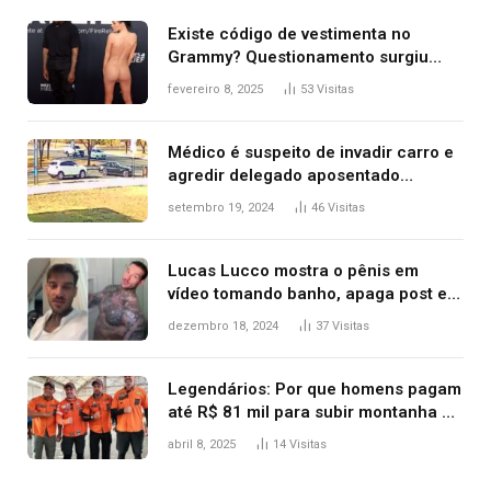
Existe código de vestimenta no
Grammy? Questionamento surgiu
após Bianca Censori, mulher de
fevereiro 8, 2025
53
Visitas
Kanye West, aparecer nua na
premiação
Médico é suspeito de invadir carro e
agredir delegado aposentado
durante confusão no trânsito
setembro 19, 2024
46
Visitas
Lucas Lucco mostra o pênis em
vídeo tomando banho, apaga post e
diz ‘foi mal’
dezembro 18, 2024
37
Visitas
Legendários: Por que homens pagam
até R$ 81 mil para subir montanha e
melhorar casamento?
abril 8, 2025
14
Visitas