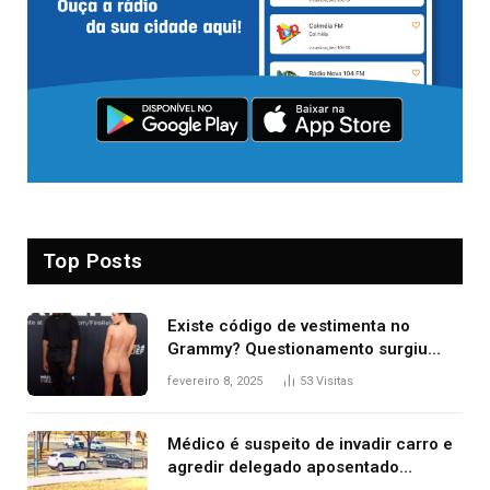
Top Posts
Existe código de vestimenta no
Grammy? Questionamento surgiu
após Bianca Censori, mulher de
fevereiro 8, 2025
53
Visitas
Kanye West, aparecer nua na
premiação
Médico é suspeito de invadir carro e
agredir delegado aposentado