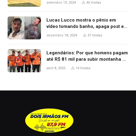
durante confusão no trânsito
setembro 19, 2024
46
Visitas
Lucas Lucco mostra o pênis em
vídeo tomando banho, apaga post e
diz ‘foi mal’
dezembro 18, 2024
37
Visitas
Legendários: Por que homens pagam
até R$ 81 mil para subir montanha e
melhorar casamento?
abril 8, 2025
14
Visitas