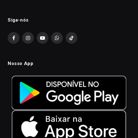
Siga-nós
Facebook
Instagram
YouTube
WhatsApp
TikTok
Nosso App