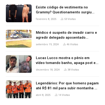
Existe código de vestimenta no
Grammy? Questionamento surgiu
após Bianca Censori, mulher de
fevereiro 8, 2025
53
Visitas
Kanye West, aparecer nua na
premiação
Médico é suspeito de invadir carro e
agredir delegado aposentado
durante confusão no trânsito
setembro 19, 2024
46
Visitas
Lucas Lucco mostra o pênis em
vídeo tomando banho, apaga post e
diz ‘foi mal’
dezembro 18, 2024
38
Visitas
Legendários: Por que homens pagam
até R$ 81 mil para subir montanha e
melhorar casamento?
abril 8, 2025
14
Visitas