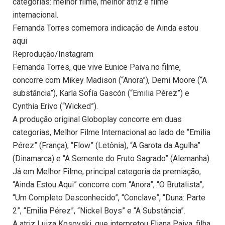
categorias: melhor filme, melhor atriz e filme
internacional.
Fernanda Torres comemora indicação de Ainda estou
aqui
Reprodução/Instagram
Fernanda Torres, que vive Eunice Paiva no filme,
concorre com Mikey Madison (“Anora”), Demi Moore (“A
substância”), Karla Sofía Gascón (“Emilia Pérez”) e
Cynthia Erivo (“Wicked”).
A produção original Globoplay concorre em duas
categorias, Melhor Filme Internacional ao lado de “Emilia
Pérez” (França), “Flow” (Letônia), “A Garota da Agulha”
(Dinamarca) e “A Semente do Fruto Sagrado” (Alemanha).
Já em Melhor Filme, principal categoria da premiação,
“Ainda Estou Aqui” concorre com “Anora”, “O Brutalista”,
“Um Completo Desconhecido”, “Conclave”, “Duna: Parte
2”, “Emilia Pérez”, “Nickel Boys” e “A Substância”.
A atriz Luiza Kosovski, que interpretou Eliana Paiva, filha