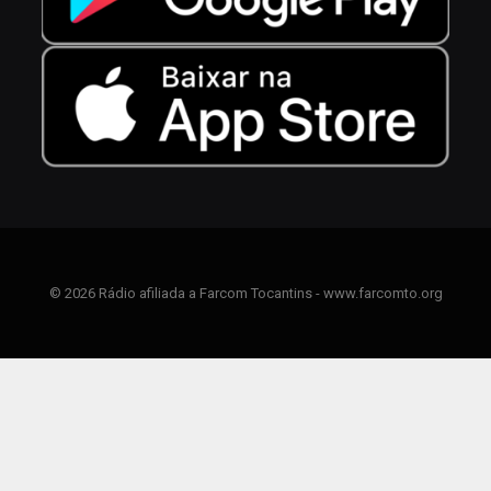
© 2026 Rádio afiliada a Farcom Tocantins - www.farcomto.org