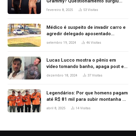
Grammy? Questionamento surgiu
após Bianca Censori, mulher de
fevereiro 8, 2025
53
Visitas
Kanye West, aparecer nua na
premiação
Médico é suspeito de invadir carro e
agredir delegado aposentado
durante confusão no trânsito
setembro 19, 2024
46
Visitas
Lucas Lucco mostra o pênis em
vídeo tomando banho, apaga post e
diz ‘foi mal’
dezembro 18, 2024
37
Visitas
Legendários: Por que homens pagam
até R$ 81 mil para subir montanha e
melhorar casamento?
abril 8, 2025
14
Visitas