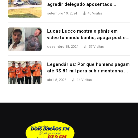
agredir delegado aposentado
durante confusão no trânsito
setembro 19, 2024
46
Visitas
Lucas Lucco mostra o pênis em
vídeo tomando banho, apaga post e
diz ‘foi mal’
dezembro 18, 2024
37
Visitas
Legendários: Por que homens pagam
até R$ 81 mil para subir montanha e
melhorar casamento?
abril 8, 2025
14
Visitas