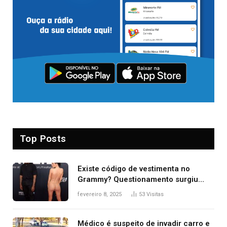
Top Posts
Existe código de vestimenta no
Grammy? Questionamento surgiu
após Bianca Censori, mulher de
fevereiro 8, 2025
53
Visitas
Kanye West, aparecer nua na
premiação
Médico é suspeito de invadir carro e