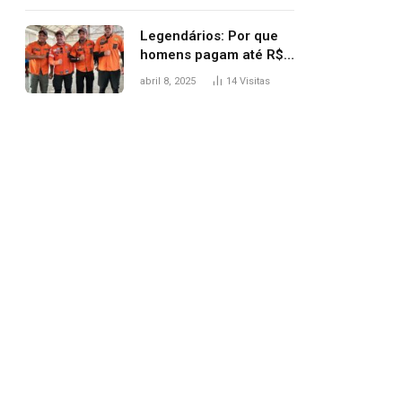
Legendários: Por que
homens pagam até R$
81 mil para subir
abril 8, 2025
14
Visitas
montanha e melhorar
casamento?