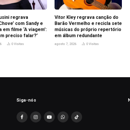
usini regrava
Vitor Kley regrava canção do
Chove’ com Sandy e
Barão Vermelho e recicla sete
a em filme ‘A viagem’:
músicas do próprio repertório
m preciso falar?’
em álbum redundante
6
0
Visitas
agosto 7, 2026
0
Visitas
Siga-nós
Facebook
Instagram
YouTube
WhatsApp
TikTok