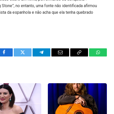
 Stone”, no entanto, uma fonte não identificada afirmou
vista da espanhola e não acha que ela tenha quebrado
Facebook
Twitter
Telegram
Email
Copy
WhatsA
Link