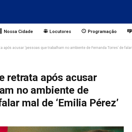
Nossa Cidade
Locutores
Programação
ta após acusar ‘pessoas que trabalham no ambiente de Fernanda Torres’ de falar 
e retrata após acusar
ham no ambiente de
alar mal de ‘Emilia Pérez’