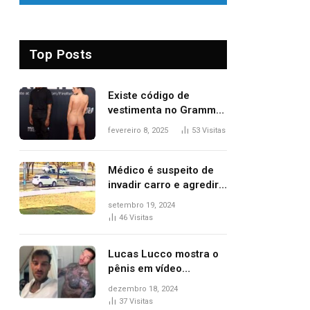
Top Posts
Existe código de
vestimenta no Grammy?
Questionamento surgiu
fevereiro 8, 2025
53
Visitas
após Bianca Censori,
mulher de Kanye West,
aparecer nua na
Médico é suspeito de
premiação
invadir carro e agredir
delegado aposentado
setembro 19, 2024
durante confusão no
46
Visitas
trânsito
Lucas Lucco mostra o
pênis em vídeo
tomando banho, apaga
dezembro 18, 2024
post e diz ‘foi mal’
37
Visitas