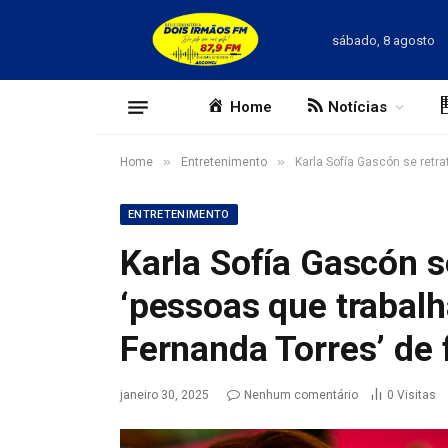
sábado, 8 agosto
Home
Notícias
»
»
Home
Entretenimento
Karla Sofía Gascón se retra
ENTRETENIMENTO
Karla Sofía Gascón s
‘pessoas que trabal
Fernanda Torres’ de f
janeiro 30, 2025
Nenhum comentário
0
Visitas