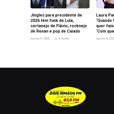
Jingles para presidente de
Laura Pa
2026 têm funk de Lula,
‘Quando 
sertanejo de Flávio, rocknejo
quer faix
de Renan e pop de Caiado
‘Com que
agosto 8, 2026
0
Visitas
agosto 8, 202