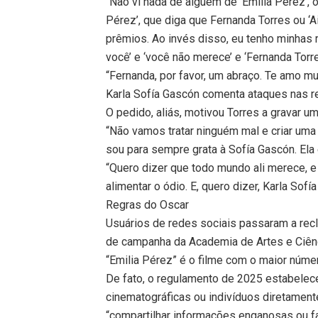
“Não vi nada de alguém de ‘Emilia Pérez’, o
Pérez’, que diga que Fernanda Torres ou ‘A
prêmios. Ao invés disso, eu tenho minhas 
você’ e ‘você não merece’ e ‘Fernanda Torr
“Fernanda, por favor, um abraço. Te amo mu
Karla Sofía Gascón comenta ataques nas r
O pedido, aliás, motivou Torres a gravar um
“Não vamos tratar ninguém mal e criar uma
sou para sempre grata à Sofía Gascón. Ela e
“Quero dizer que todo mundo ali merece, 
alimentar o ódio. E, quero dizer, Karla Sof
Regras do Oscar
Usuários de redes sociais passaram a rec
de campanha da Academia de Artes e Ciênc
“Emilia Pérez” é o filme com o maior númer
De fato, o regulamento de 2025 estabel
cinematográficas ou indivíduos diretamen
“compartilhar informações enganosas ou fa