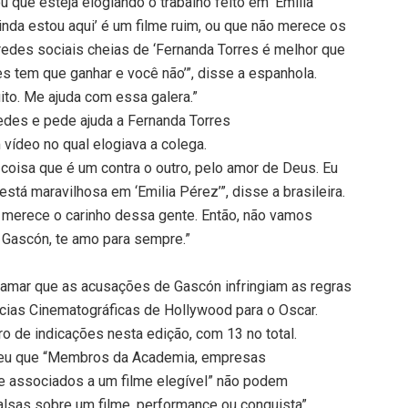
u que esteja elogiando o trabalho feito em ‘Emilia
inda estou aqui’ é um filme ruim, ou que não merece os
redes sociais cheias de ‘Fernanda Torres é melhor que
es tem que ganhar e você não’”, disse a espanhola.
ito. Me ajuda com essa galera.”
edes e pede ajuda a Fernanda Torres
 vídeo no qual elogiava a colega.
 coisa que é um contra o outro, pelo amor de Deus. Eu
stá maravilhosa em ‘Emilia Pérez’”, disse a brasileira.
e merece o carinho dessa gente. Então, não vamos
ía Gascón, te amo para sempre.”
lamar que as acusações de Gascón infringiam as regras
ias Cinematográficas de Hollywood para o Oscar.
o de indicações nesta edição, com 13 no total.
eceu que “Membros da Academia, empresas
te associados a um filme elegível” não podem
lsas sobre um filme, performance ou conquista”.