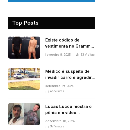
Top Posts
Existe código de
vestimenta no Grammy?
Questionamento surgiu
fevereiro 8, 2025
53
Visitas
após Bianca Censori,
mulher de Kanye West,
aparecer nua na
Médico é suspeito de
premiação
invadir carro e agredir
delegado aposentado
setembro 19, 2024
durante confusão no
46
Visitas
trânsito
Lucas Lucco mostra o
pênis em vídeo
tomando banho, apaga
dezembro 18, 2024
post e diz ‘foi mal’
37
Visitas