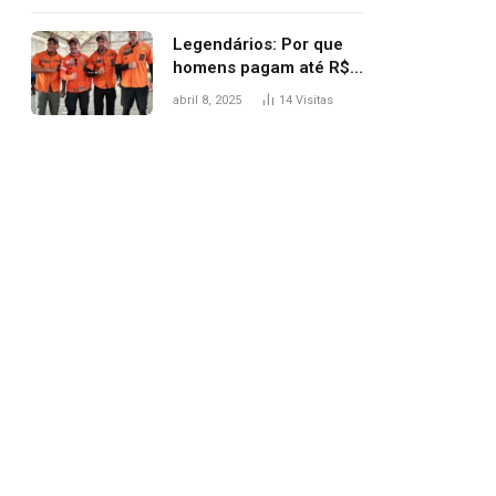
Legendários: Por que
homens pagam até R$
81 mil para subir
abril 8, 2025
14
Visitas
montanha e melhorar
casamento?