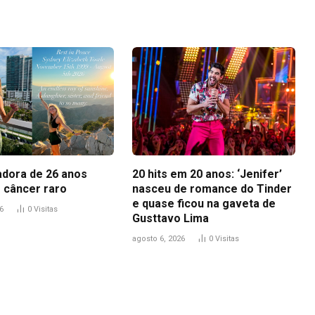
adora de 26 anos
20 hits em 20 anos: ‘Jenifer’
 câncer raro
nasceu de romance do Tinder
e quase ficou na gaveta de
6
0
Visitas
Gusttavo Lima
agosto 6, 2026
0
Visitas