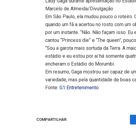
Lady Gaga durante apresentação no Estád
Marcelo de Almeida/Divulgação
Em São Paulo, ela mudou pouco o roteiro
quando um fã a acertou no rosto com um o
por um instante. “Não. Não façam isso. Eu 
cantou “Princess die” e “The queen”, pou
“Sou a garota mais sortuda da Terra. A mai
estádio e eu estou por aí há somente quatr
encheram o Estádio do Morumbi.
Em resumo, Gaga mostrou ser capaz de u
variedade, mas pela quantidade de boas ca
Fonte:
G1 Entretenimento
COMPARTILHAR.