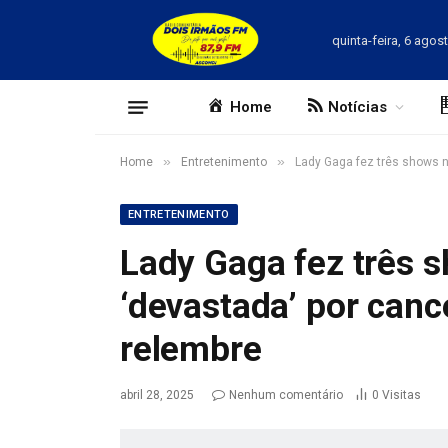
quinta-feira, 6 agos
Home
Notícias
»
»
Home
Entretenimento
Lady Gaga fez três shows no
ENTRETENIMENTO
Lady Gaga fez três s
‘devastada’ por cance
relembre
abril 28, 2025
Nenhum comentário
0
Visitas