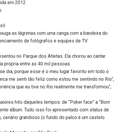
inda em 2012:
s
sil
 enxuga as lágrimas com uma canga com a bandeira do
edenciamento de fotógrafos e equipes de TV
resentou no Parque dos Atletas. Ela chorou ao cantar
la própria entre as 40 mil pessoas.
 dia, porque esse é o meu lugar favorito em todo o
unca me senti tão feliz como estou me sentindo no Rio”,
eriência que eu tive no Rio realmente me transformou”,
aiores hits daqueles tempos: de “Poker face” a “Born
cente álbum. Tudo isso foi apresentado com status de
, cenário grandioso (o fundo do palco é um castelo