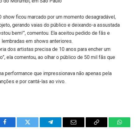
io do Morumbi, em São Paulo
. O show ficou marcado por um momento desagradável,
bjeto, gerando vaias do público e deixando-a assustada
estou bem!”, comentou. Ela aceitou pedido de fãs e
co lembradas em shows anteriores.
oria dos artistas precisa de 10 anos para encher um
o”, ela comentou, ao olhar o público de 50 mil fãs que
ma performance que impressionava não apenas pela
nções e por cantá-las ao vivo.
Facebook
Twitter
Telegram
Email
Copy
WhatsA
Link