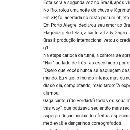
Esta será a segunda vez no Brasil, após v
No Rio, rolou uma noite de chuva e lágrima
Em SP, foi acertada no rosto por um objeto
Em Porto Alegre, declarou seu amor ao Bra
Flagrada pelo telão, a cantora Lady Gaga
Brasil: produção internacional vetou o cr
g1
Na etapa carioca da turnê, a cantora se ap
“Hair” ao lado de três fãs escolhidos por e
“Quero que vocês nunca se esqueçam desse
mundo. Eu viajei o mundo inteiro, mas eu n
disse ela, completando, mais tarde: “A exp
afirmou.
Gaga cantou (de verdade) todos os seus m
this way”, que batizava seu então mais re
superprodução, incluindo efeitos especiais
medieval) e dançarinos coreografados.