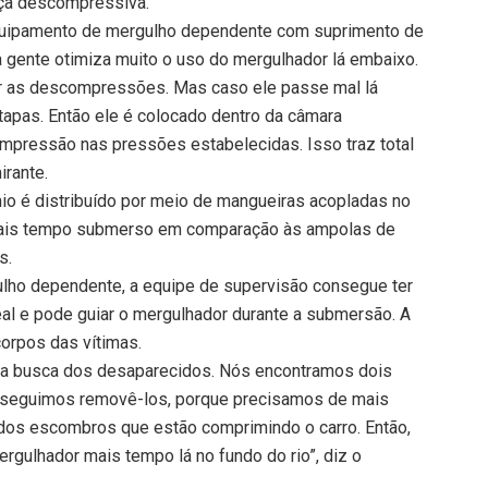
ça descompressiva.
quipamento de mergulho dependente com suprimento de
 gente otimiza muito o uso do mergulhador lá embaixo.
zer as descompressões. Mas caso ele passe mal lá
tapas. Então ele é colocado dentro da câmara
ompressão nas pressões estabelecidas. Isso traz total
irante.
io é distribuído por meio de mangueiras acopladas no
 mais tempo submerso em comparação às ampolas de
s.
ho dependente, a equipe de supervisão consegue ter
l e pode guiar o mergulhador durante a submersão. A
 corpos das vítimas.
 a busca dos desaparecidos. Nós encontramos dois
nseguimos removê-los, porque precisamos de mais
dos escombros que estão comprimindo o carro. Então,
rgulhador mais tempo lá no fundo do rio”, diz o