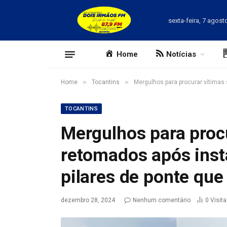
sexta-feira, 7 agost
Home
Notícias
»
»
Home
Tocantins
Mergulhos para procurar vítimas
TOCANTINS
Mergulhos para proc
retomados após inst
pilares de ponte que
dezembro 28, 2024
Nenhum comentário
0
Visit