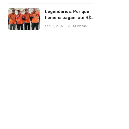
Legendários: Por que
homens pagam até R$
81 mil para subir
abril 8, 2025
14
Visitas
montanha e melhorar
casamento?