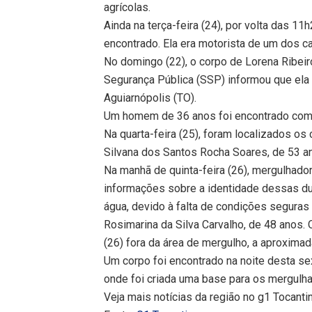
agrícolas.
Ainda na terça-feira (24), por volta das 1
encontrado. Ela era motorista de um dos c
No domingo (22), o corpo de Lorena Ribeir
Segurança Pública (SSP) informou que ela 
Aguiarnópolis (TO).
Um homem de 36 anos foi encontrado com v
Na quarta-feira (25), foram localizados os
Silvana dos Santos Rocha Soares, de 53 a
Na manhã de quinta-feira (26), mergulhado
informações sobre a identidade dessas dua
água, devido à falta de condições seguras 
Rosimarina da Silva Carvalho, de 48 anos. O
(26) fora da área de mergulho, a aproxim
Um corpo foi encontrado na noite desta sex
onde foi criada uma base para os mergulha
Veja mais notícias da região no g1 Tocanti