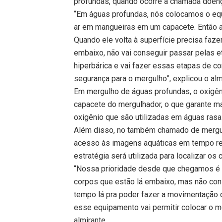
profundas, quando ocorre a chamada doen
“Em águas profundas, nós colocamos o e
ar em mangueiras em um capacete. Então a
Quando ele volta à superfície precisa fa
embaixo, não vai conseguir passar pelas e
hiperbárica e vai fazer essas etapas de c
segurança para o mergulho”, explicou o alm
Em mergulho de águas profundas, o oxigên
capacete do mergulhador, o que garante
oxigênio que são utilizadas em águas rasa
Além disso, no também chamado de mergul
acesso às imagens aquáticas em tempo rea
estratégia será utilizada para localizar os
“Nossa prioridade desde que chegamos é
corpos que estão lá embaixo, mas não co
tempo lá pra poder fazer a movimentação 
esse equipamento vai permitir colocar o me
almirante.