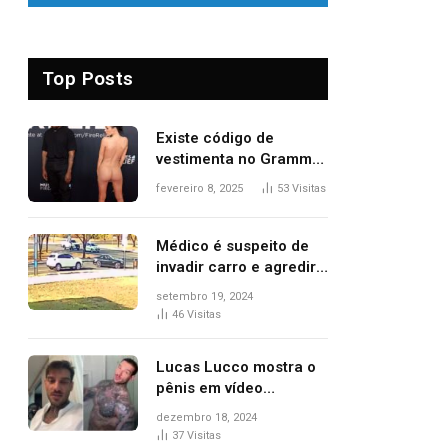
Top Posts
Existe código de
vestimenta no Grammy?
Questionamento surgiu
fevereiro 8, 2025
53
Visitas
após Bianca Censori,
mulher de Kanye West,
aparecer nua na
Médico é suspeito de
premiação
invadir carro e agredir
delegado aposentado
setembro 19, 2024
durante confusão no
46
Visitas
trânsito
Lucas Lucco mostra o
pênis em vídeo
tomando banho, apaga
dezembro 18, 2024
post e diz ‘foi mal’
37
Visitas