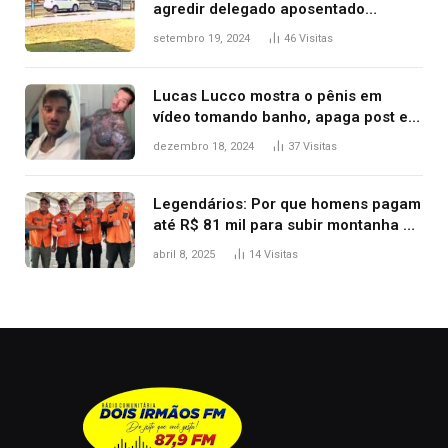
agredir delegado aposentado
durante confusão no trânsito
setembro 19, 2024
46
Visitas
Lucas Lucco mostra o pênis em
vídeo tomando banho, apaga post e
diz ‘foi mal’
dezembro 18, 2024
37
Visitas
Legendários: Por que homens pagam
até R$ 81 mil para subir montanha e
melhorar casamento?
abril 8, 2025
14
Visitas