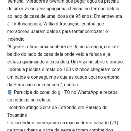
semana. Moradores tiveram que pegar água da piscina
de um vizinho para apagar as chamas no terreno baldio
ao lado da casa de uma idosa de 95 anos. Em entrevista
à TV Anhanguera, William Assunção, contou que
moradores usaram baldes para tentar combater o
incêndio.
“A gente retirou uma senhora de 95 anos daqui, um lote
baldio do lado da casa dela onde veio a faísca e já
estava queimando a casa dela. Um vizinho abriu o portão,
liberou a piscina e mais de 100 vizinhos chegaram com
um balde e conseguimos que as casas aqui no entorno
da Serra não queimassem”, contou.
Participe do canal do g1 TO no WhatsApp e receba
as notícias no celular.
Incêndio atinge Serra do Estrondo em Paraíso do
Tocantins
Os incêndios começaram na manhã deste sábado (21)
na zona urbana e parte da serra e foram combatidos.