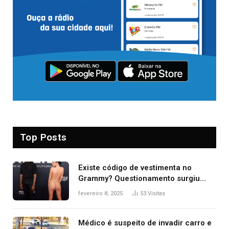
Top Posts
Existe código de vestimenta no
Grammy? Questionamento surgiu
após Bianca Censori, mulher de
fevereiro 8, 2025
53
Visitas
Kanye West, aparecer nua na
premiação
Médico é suspeito de invadir carro e