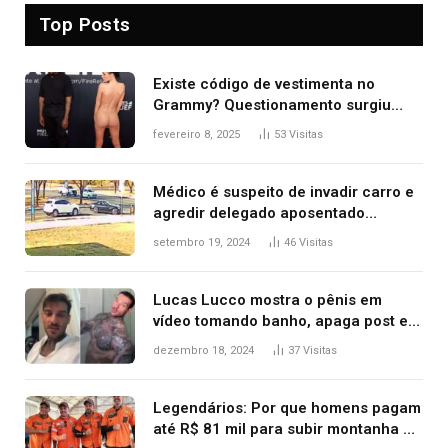
Top Posts
Existe código de vestimenta no
Grammy? Questionamento surgiu
após Bianca Censori, mulher de
fevereiro 8, 2025
53
Visitas
Kanye West, aparecer nua na
premiação
Médico é suspeito de invadir carro e
agredir delegado aposentado
durante confusão no trânsito
setembro 19, 2024
46
Visitas
Lucas Lucco mostra o pênis em
vídeo tomando banho, apaga post e
diz ‘foi mal’
dezembro 18, 2024
37
Visitas
Legendários: Por que homens pagam
até R$ 81 mil para subir montanha e