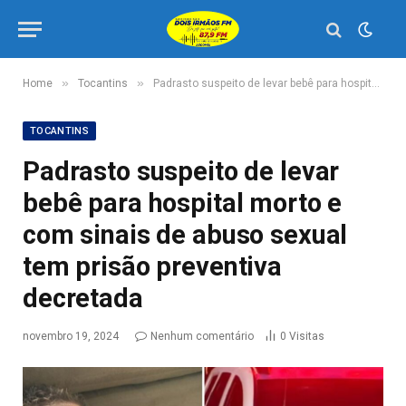
»
»
Home
Tocantins
Padrasto suspeito de levar bebê para hospital morto e com sinais de abuso sexual tem prisão preventiva decretada
TOCANTINS
Padrasto suspeito de levar
bebê para hospital morto e
com sinais de abuso sexual
tem prisão preventiva
decretada
novembro 19, 2024
Nenhum comentário
0
Visitas