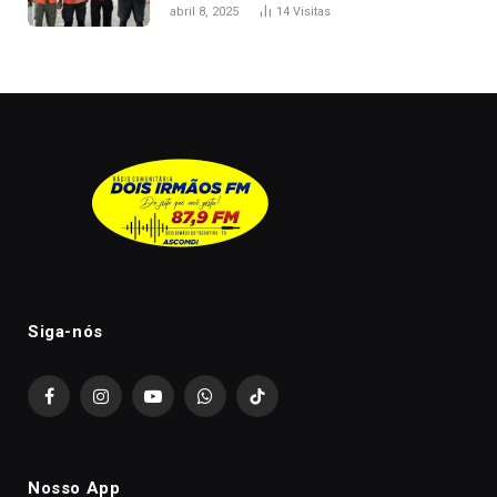
melhorar casamento?
abril 8, 2025
14
Visitas
Siga-nós
Facebook
Instagram
YouTube
WhatsApp
TikTok
Nosso App