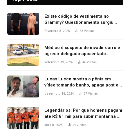
Existe código de vestimenta no
Grammy? Questionamento surgiu
após Bianca Censori, mulher de
fevereiro 8, 2025
53
Visitas
Kanye West, aparecer nua na
premiação
Médico é suspeito de invadir carro e
agredir delegado aposentado
durante confusão no trânsito
setembro 19, 2024
46
Visitas
Lucas Lucco mostra o pênis em
vídeo tomando banho, apaga post e
diz ‘foi mal’
dezembro 18, 2024
37
Visitas
Legendários: Por que homens pagam
até R$ 81 mil para subir montanha e
melhorar casamento?
abril 8, 2025
14
Visitas