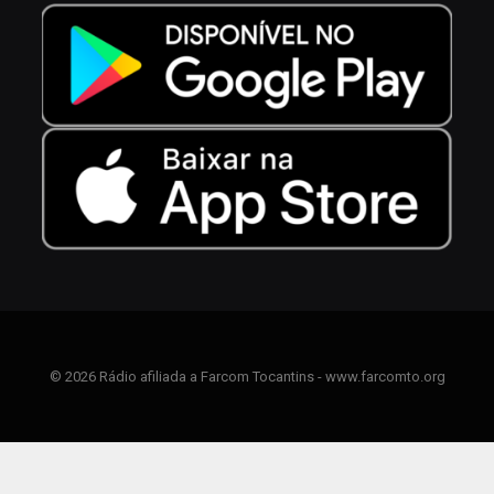
© 2026 Rádio afiliada a Farcom Tocantins - www.farcomto.org