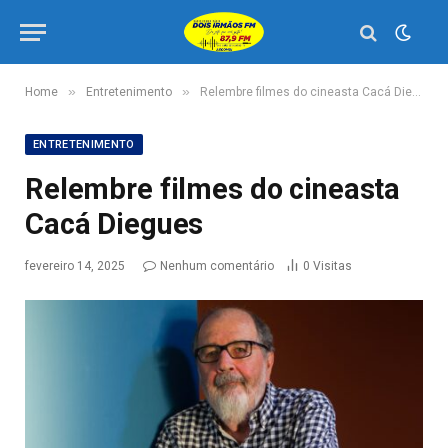
»
»
Home
Entretenimento
Relembre filmes do cineasta Cacá Diegues
ENTRETENIMENTO
Relembre filmes do cineasta
Cacá Diegues
fevereiro 14, 2025
Nenhum comentário
0
Visitas