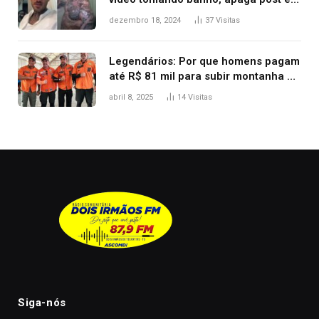
diz ‘foi mal’
dezembro 18, 2024
37
Visitas
Legendários: Por que homens pagam
até R$ 81 mil para subir montanha e
melhorar casamento?
abril 8, 2025
14
Visitas
Siga-nós