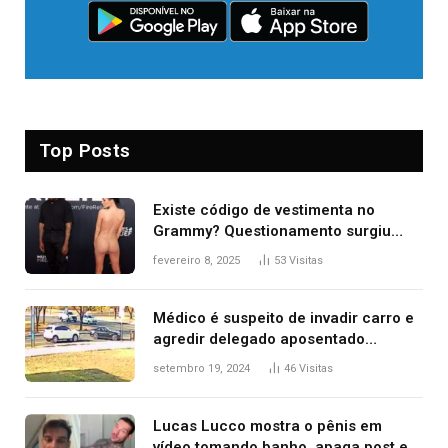
Top Posts
Existe código de vestimenta no
Grammy? Questionamento surgiu
após Bianca Censori, mulher de
fevereiro 8, 2025
53
Visitas
Kanye West, aparecer nua na
premiação
Médico é suspeito de invadir carro e
agredir delegado aposentado
durante confusão no trânsito
setembro 19, 2024
46
Visitas
Lucas Lucco mostra o pênis em
vídeo tomando banho, apaga post e