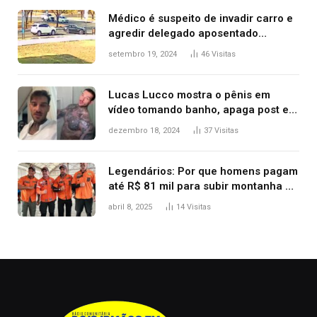
premiação
Médico é suspeito de invadir carro e
agredir delegado aposentado
durante confusão no trânsito
setembro 19, 2024
46
Visitas
Lucas Lucco mostra o pênis em
vídeo tomando banho, apaga post e
diz ‘foi mal’
dezembro 18, 2024
37
Visitas
Legendários: Por que homens pagam
até R$ 81 mil para subir montanha e
melhorar casamento?
abril 8, 2025
14
Visitas