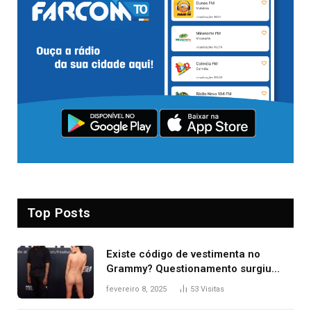
Top Posts
Existe código de vestimenta no
Grammy? Questionamento surgiu
após Bianca Censori, mulher de
fevereiro 8, 2025
53
Visitas
Kanye West, aparecer nua na