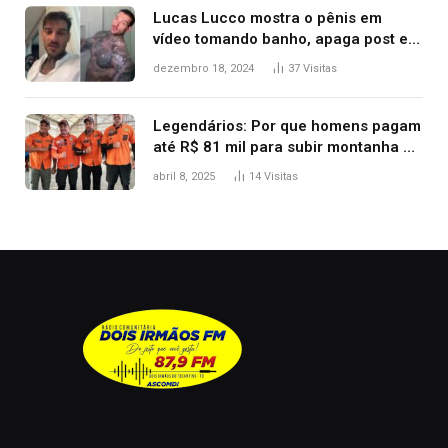
Lucas Lucco mostra o pênis em
vídeo tomando banho, apaga post e
diz ‘foi mal’
dezembro 18, 2024
37
Visitas
Legendários: Por que homens pagam
até R$ 81 mil para subir montanha e
melhorar casamento?
abril 8, 2025
14
Visitas