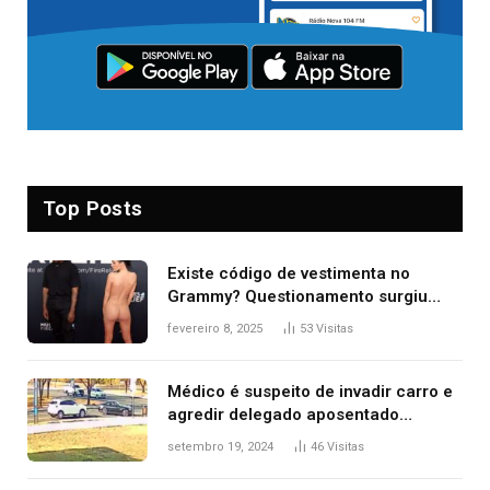
Top Posts
Existe código de vestimenta no
Grammy? Questionamento surgiu
após Bianca Censori, mulher de
fevereiro 8, 2025
53
Visitas
Kanye West, aparecer nua na
premiação
Médico é suspeito de invadir carro e
agredir delegado aposentado
durante confusão no trânsito
setembro 19, 2024
46
Visitas