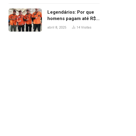
Legendários: Por que
homens pagam até R$
81 mil para subir
abril 8, 2025
14
Visitas
montanha e melhorar
casamento?
pp