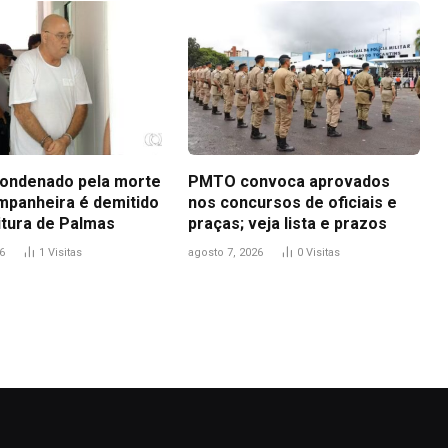
ondenado pela morte
PMTO convoca aprovados
mpanheira é demitido
nos concursos de oficiais e
itura de Palmas
praças; veja lista e prazos
6
1
Visitas
agosto 7, 2026
0
Visitas