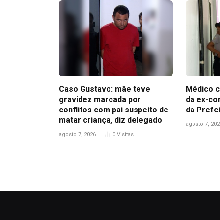
Caso Gustavo: mãe teve
Médico c
gravidez marcada por
da ex-co
conflitos com pai suspeito de
da Prefe
matar criança, diz delegado
agosto 7, 202
agosto 7, 2026
0
Visitas