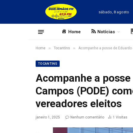
sábado, 8 agosto
Home
Notícias
»
»
Home
Tocantins
Acompanhe a posse de Eduardo S
TOCANTINS
Acompanhe a posse 
Campos (PODE) como
vereadores eleitos
janeiro 1, 2025
Nenhum comentário
1
Visitas