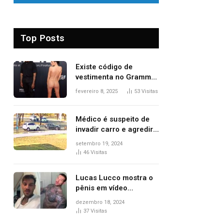
Top Posts
Existe código de
vestimenta no Grammy?
Questionamento surgiu
fevereiro 8, 2025
53
Visitas
após Bianca Censori,
mulher de Kanye West,
aparecer nua na
Médico é suspeito de
premiação
invadir carro e agredir
delegado aposentado
setembro 19, 2024
durante confusão no
46
Visitas
trânsito
Lucas Lucco mostra o
pênis em vídeo
tomando banho, apaga
dezembro 18, 2024
post e diz ‘foi mal’
37
Visitas