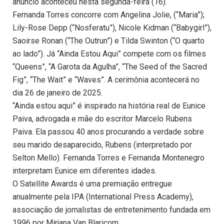
anúncio aconteceu nesta segunda-feira (16).
Fernanda Torres concorre com Angelina Jolie, (“Maria”);
Lily-Rose Depp (“Nosferatu”), Nicole Kidman (“Babygirl”),
Saoirse Ronan (“The Outrun”) e Tilda Swinton (“O quarto
ao lado”). Já “Ainda Estou Aqui” compete com os filmes
“Queens”, “A Garota da Agulha”, “The Seed of the Sacred
Fig”, “The Wait” e “Waves”. A cerimônia acontecerá no
dia 26 de janeiro de 2025.
“Ainda estou aqui” é inspirado na história real de Eunice
Paiva, advogada e mãe do escritor Marcelo Rubens
Paiva. Ela passou 40 anos procurando a verdade sobre
seu marido desaparecido, Rubens (interpretado por
Selton Mello). Fernanda Torres e Fernanda Montenegro
interpretam Eunice em diferentes idades.
O Satellite Awards é uma premiação entregue
anualmente pela IPA (International Press Academy),
associação de jornalistas de entretenimento fundada em
1996 por Mirjana Van Blaricom.