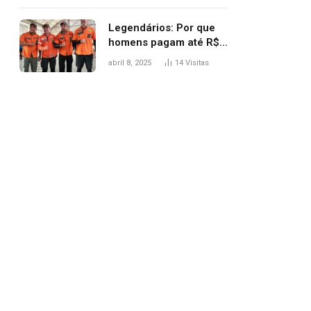
Legendários: Por que
homens pagam até R$
81 mil para subir
abril 8, 2025
14
Visitas
montanha e melhorar
casamento?