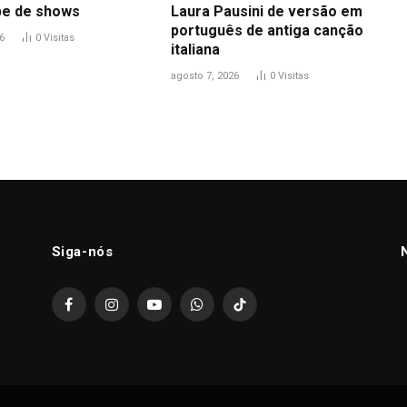
pe de shows
Laura Pausini de versão em
português de antiga canção
6
0
Visitas
italiana
agosto 7, 2026
0
Visitas
Siga-nós
Facebook
Instagram
YouTube
WhatsApp
TikTok