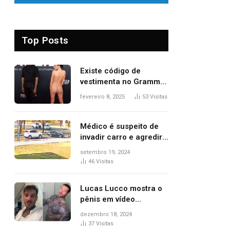
Top Posts
Existe código de
vestimenta no Grammy?
Questionamento surgiu
fevereiro 8, 2025
53
Visitas
após Bianca Censori,
mulher de Kanye West,
aparecer nua na
Médico é suspeito de
premiação
invadir carro e agredir
delegado aposentado
setembro 19, 2024
durante confusão no
46
Visitas
trânsito
Lucas Lucco mostra o
pênis em vídeo
tomando banho, apaga
dezembro 18, 2024
post e diz ‘foi mal’
37
Visitas