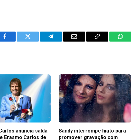
Facebook
Twitter
Telegram
Email
Copy
WhatsA
Link
Carlos anuncia saída
Sandy interrompe hiato para
 de Erasmo Carlos de
promover gravação com