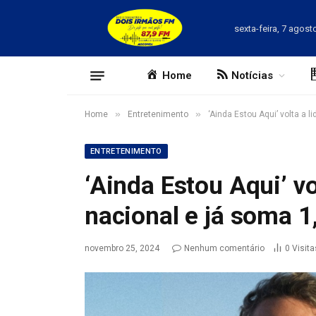
sexta-feira, 7 agost
Home
Notícias
»
»
Home
Entretenimento
‘Ainda Estou Aqui’ volta a 
ENTRETENIMENTO
‘Ainda Estou Aqui’ vol
nacional e já soma 1
novembro 25, 2024
Nenhum comentário
0
Visita