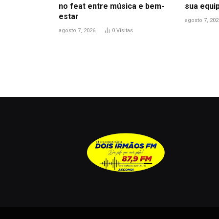
no feat entre música e bem-
sua equi
estar
agosto 7, 202
agosto 7, 2026
0
Visitas