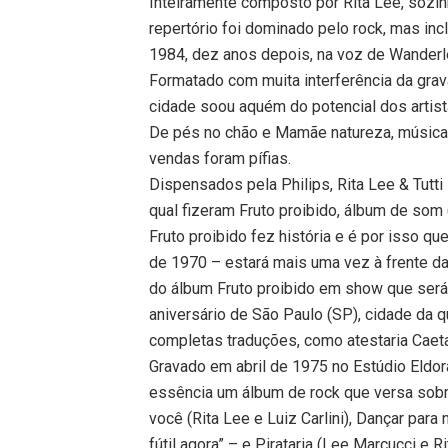
Inteiramente composto por Rita Lee, sozin
repertório foi dominado pelo rock, mas inc
1984, dez anos depois, na voz de Wanderl
Formatado com muita interferência da grav
cidade soou aquém do potencial dos artista
De pés no chão e Mamãe natureza, música
vendas foram pífias.
Dispensados pela Philips, Rita Lee & Tutti
qual fizeram Fruto proibido, álbum de som
Fruto proibido fez história e é por isso que
de 1970 – estará mais uma vez à frente da
do álbum Fruto proibido em show que será
aniversário de São Paulo (SP), cidade da 
completas traduções, como atestaria Cae
Gravado em abril de 1975 no Estúdio Eldor
essência um álbum de rock que versa sobre
você (Rita Lee e Luiz Carlini), Dançar para
fútil agora” – e Pirataria (Lee Marcucci e R