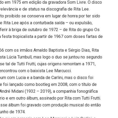
ado em 1975 em edição da gravadora Som Livre. O disco
evância e de status na discografia de Rita Lee.
uto proibido se conserva em lugar de honra por ter sido
a de Rita Lee após a conturbada saída – ou expulsão,
erir à briga de outubro de 1972 – de Rita do grupo Os
 festa tropicalista a partir de 1967 com doses fartas de
6 com os irmãos Arnaldo Baptista e Sérgio Dias, Rita
ista Lúcia Turnbull, mas logo o duo se juntou no segundo
e tal de Tutti Frutti, cujas origens remontam a 1971,
e encontrou com o baixista Lee Marcucci.
m com Lucia e a banda de Carlini, mas o disco foi
e foi lançado como bootleg em 2008, com o título de
e André Midani (1932 – 2019), a companhia fonográfica
io e em outro álbum, assinado por Rita com Tutti Frutti.
 esse álbum foi gravado com produção musical do então
junho de 1974.