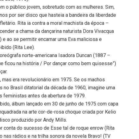
com o público jovem, sobretudo com as mulheres. Sim,
nos por ser disco que hasteia a bandeira da liberdade
etário. Rita ia contra a moral machista da época –
acender a chama da dançarina naturista Dora Vivacqua
 e ao se permitir encarnar uma Eva maliciosa e
ibido (Rita Lee).
e coreógrafa norte-americana Isadora Duncan (1887 –
e ficou na história / Por dançar como bem quisesse”)
çar.
, mas era revolucionário em 1975. Se os machos
 no Brasil ditatorial da década de 1960, imagine uma
s feministas antes da abertura de 1979.
ibido, álbum lançado em 30 de junho de 1975 com capa
quadrada na arte cor-de-rosa choque criada por Kelio
disco produzido por Andy Mills.
or conta do sucesso de Esse tal de roque enrow (Rita
o nas rádios e na trilha sonora da novela Bravo! (TV