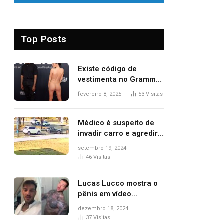
Top Posts
Existe código de
vestimenta no Grammy?
Questionamento surgiu
fevereiro 8, 2025
53
Visitas
após Bianca Censori,
mulher de Kanye West,
aparecer nua na
Médico é suspeito de
premiação
invadir carro e agredir
delegado aposentado
setembro 19, 2024
durante confusão no
46
Visitas
trânsito
Lucas Lucco mostra o
pênis em vídeo
tomando banho, apaga
dezembro 18, 2024
post e diz ‘foi mal’
37
Visitas