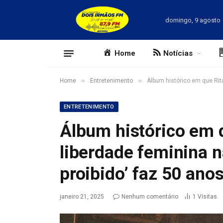
domingo, 9 agosto
Home
Notícias
»
»
Home
Entretenimento
Álbum histórico em que Rita
ENTRETENIMENTO
Álbum histórico em 
liberdade feminina na
proibido’ faz 50 ano
janeiro 21, 2025
Nenhum comentário
1
Visitas