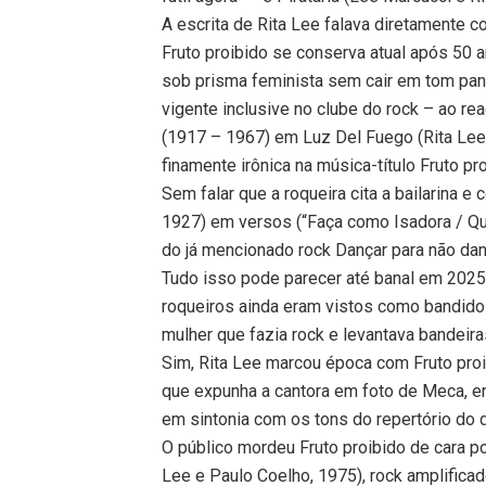
A escrita de Rita Lee falava diretamente 
Fruto proibido se conserva atual após 50 a
sob prisma feminista sem cair em tom panfl
vigente inclusive no clube do rock – ao re
(1917 – 1967) em Luz Del Fuego (Rita Lee)
finamente irônica na música-título Fruto pro
Sem falar que a roqueira cita a bailarina 
1927) em versos (“Faça como Isadora / Qu
do já mencionado rock Dançar para não dan
Tudo isso pode parecer até banal em 2025
roqueiros ainda eram vistos como bandidos
mulher que fazia rock e levantava bandeira
Sim, Rita Lee marcou época com Fruto pro
que expunha a cantora em foto de Meca, en
em sintonia com os tons do repertório do 
O público mordeu Fruto proibido de cara p
Lee e Paulo Coelho, 1975), rock amplificad