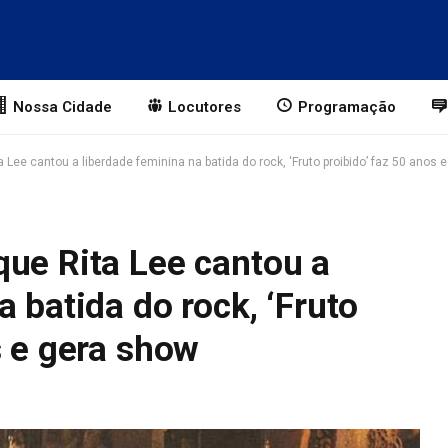
Nossa Cidade
Locutores
Programação
 Lee cantou a liberdade feminina na batida do rock, ‘Fruto proibido’ faz 50 anos 
que Rita Lee cantou a
 batida do rock, ‘Fruto
s e gera show