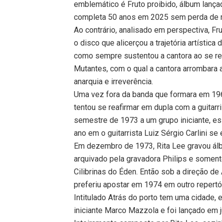
emblemático é Fruto proibido, álbum lanç
completa 50 anos em 2025 sem perda de rel
Ao contrário, analisado em perspectiva, Fr
o disco que alicerçou a trajetória artístic
como sempre sustentou a cantora ao se ref
Mutantes, com o qual a cantora arrombara a
anarquia e irreverência.
Uma vez fora da banda que formara em 196
tentou se reafirmar em dupla com a guitarr
semestre de 1973 a um grupo iniciante, ess
ano em o guitarrista Luiz Sérgio Carlini s
Em dezembro de 1973, Rita Lee gravou álbu
arquivado pela gravadora Philips e soment
Cilibrinas do Éden. Então sob a direção d
preferiu apostar em 1974 em outro repertór
Intitulado Atrás do porto tem uma cidade,
iniciante Marco Mazzola e foi lançado em 