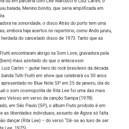
ha ou em parceria com Lee Marcucci e Luiz Carlini, o
luiu balada, Menino bonito, que seria amplificada em
éa.
adora na sonoridade, o disco Atrás do porto tem uma
s, embora haja acertos no repertório, como Ando jururu,
 herdada do cancelado disco de 1973. Tanto que as
 Frutti encontraram abrigo na Som Livre, gravadora pela
 (bem) mais azeitado do que o antecessor.
 Luiz Carlini – guitar hero do rock brasileiro da década
 banda Tutti Frutti em show que celebrará os 50 anos
 apresentado no Blue Note SP em 25 de janeiro, dia do
qual o som cosmopolita de Rita Lee foi uma das mais
tano Veloso em verso da canção Sampa (1978).
ado, em São Paulo (SP), o álbum Fruto proibido é em
 as liberdades individuais, assunto de Agora só falta
 não dançar (Rita Lee) – do verso “Dê-se ao luxo de ser
ita Lee, 1975).