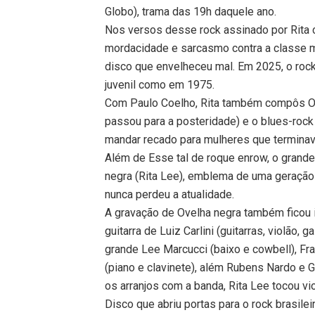
Globo), trama das 19h daquele ano.
Nos versos desse rock assinado por Rita c
mordacidade e sarcasmo contra a classe mé
disco que envelheceu mal. Em 2025, o rock
juvenil como em 1975.
Com Paulo Coelho, Rita também compôs O 
passou para a posteridade) e o blues-rock 
mandar recado para mulheres que terminav
Além de Esse tal de roque enrow, o grande
negra (Rita Lee), emblema de uma geração
nunca perdeu a atualidade.
A gravação de Ovelha negra também ficou i
guitarra de Luiz Carlini (guitarras, violão,
grande Lee Marcucci (baixo e cowbell), Fra
(piano e clavinete), além Rubens Nardo e G
os arranjos com a banda, Rita Lee tocou vio
Disco que abriu portas para o rock brasil