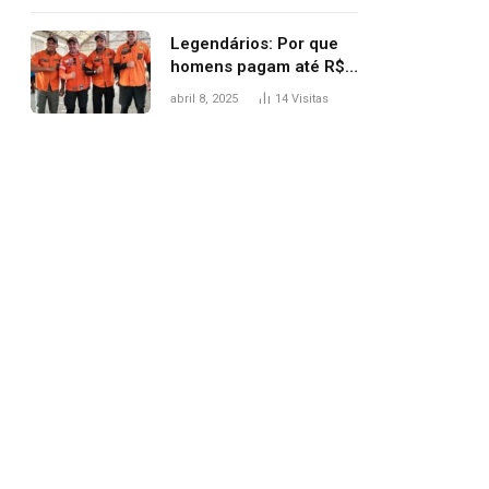
Legendários: Por que
homens pagam até R$
81 mil para subir
abril 8, 2025
14
Visitas
montanha e melhorar
casamento?