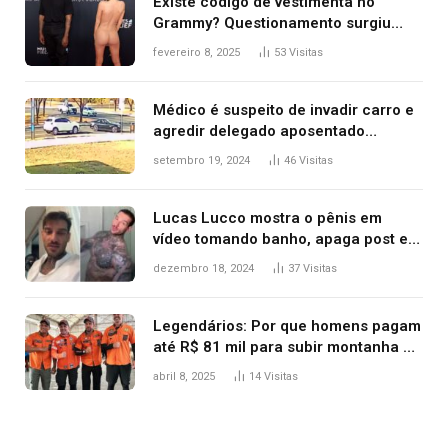
Existe código de vestimenta no
Grammy? Questionamento surgiu
após Bianca Censori, mulher de
fevereiro 8, 2025
53
Visitas
Kanye West, aparecer nua na
premiação
Médico é suspeito de invadir carro e
agredir delegado aposentado
durante confusão no trânsito
setembro 19, 2024
46
Visitas
Lucas Lucco mostra o pênis em
vídeo tomando banho, apaga post e
diz ‘foi mal’
dezembro 18, 2024
37
Visitas
Legendários: Por que homens pagam
até R$ 81 mil para subir montanha e
melhorar casamento?
abril 8, 2025
14
Visitas