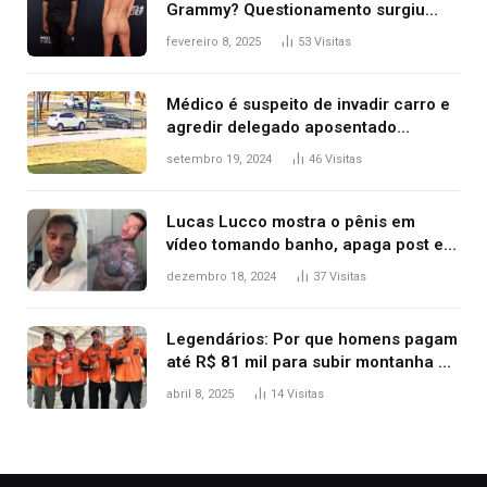
Grammy? Questionamento surgiu
após Bianca Censori, mulher de
fevereiro 8, 2025
53
Visitas
Kanye West, aparecer nua na
premiação
Médico é suspeito de invadir carro e
agredir delegado aposentado
durante confusão no trânsito
setembro 19, 2024
46
Visitas
Lucas Lucco mostra o pênis em
vídeo tomando banho, apaga post e
diz ‘foi mal’
dezembro 18, 2024
37
Visitas
Legendários: Por que homens pagam
até R$ 81 mil para subir montanha e
melhorar casamento?
abril 8, 2025
14
Visitas