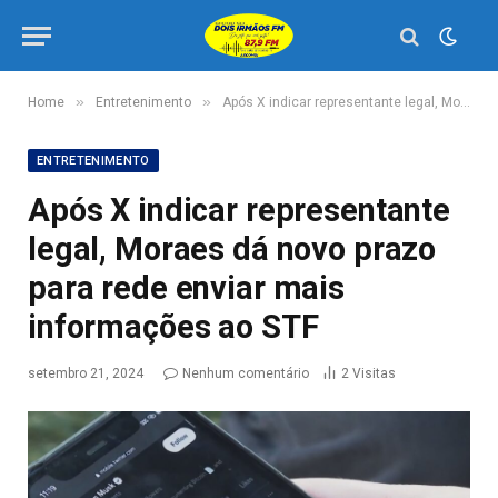
»
»
Home
Entretenimento
Após X indicar representante legal, Moraes dá novo prazo para rede enviar mais informações ao STF
ENTRETENIMENTO
Após X indicar representante
legal, Moraes dá novo prazo
para rede enviar mais
informações ao STF
setembro 21, 2024
Nenhum comentário
2
Visitas