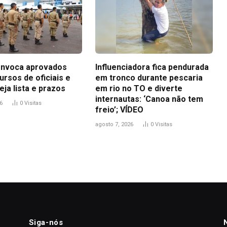
nvoca aprovados
Influenciadora fica pendurada
rsos de oficiais e
em tronco durante pescaria
eja lista e prazos
em rio no TO e diverte
internautas: ‘Canoa não tem
6
0
Visitas
freio’; VÍDEO
agosto 7, 2026
0
Visitas
Siga-nós