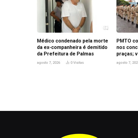
Médico condenado pela morte
PMTO co
da ex-companheira é demitido
nos concu
da Prefeitura de Palmas
praças; v
agosto 7, 2026
0
Visitas
agosto 7, 202