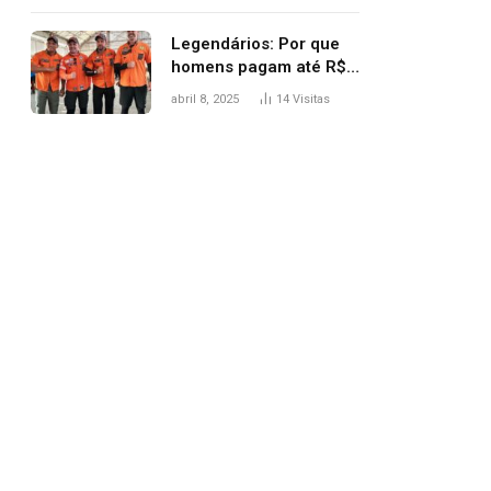
Legendários: Por que
homens pagam até R$
81 mil para subir
abril 8, 2025
14
Visitas
montanha e melhorar
casamento?