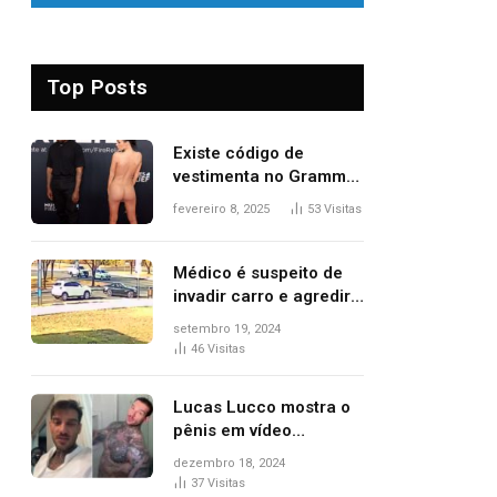
Top Posts
Existe código de
vestimenta no Grammy?
Questionamento surgiu
fevereiro 8, 2025
53
Visitas
após Bianca Censori,
mulher de Kanye West,
aparecer nua na
Médico é suspeito de
premiação
invadir carro e agredir
delegado aposentado
setembro 19, 2024
durante confusão no
46
Visitas
trânsito
Lucas Lucco mostra o
pênis em vídeo
tomando banho, apaga
dezembro 18, 2024
post e diz ‘foi mal’
37
Visitas