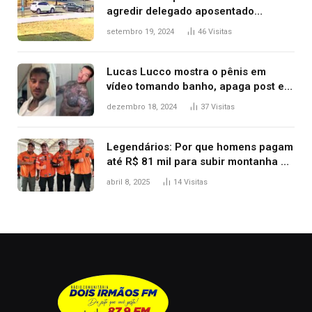
agredir delegado aposentado
durante confusão no trânsito
setembro 19, 2024
46
Visitas
Lucas Lucco mostra o pênis em
vídeo tomando banho, apaga post e
diz ‘foi mal’
dezembro 18, 2024
37
Visitas
Legendários: Por que homens pagam
até R$ 81 mil para subir montanha e
melhorar casamento?
abril 8, 2025
14
Visitas