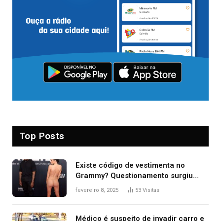
Top Posts
Existe código de vestimenta no
Grammy? Questionamento surgiu
após Bianca Censori, mulher de
fevereiro 8, 2025
53
Visitas
Kanye West, aparecer nua na
premiação
Médico é suspeito de invadir carro e