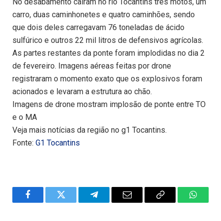
No desabamento caíram no rio Tocantins três motos, um
carro, duas caminhonetes e quatro caminhões, sendo
que dois deles carregavam 76 toneladas de ácido
sulfúrico e outros 22 mil litros de defensivos agrícolas.
As partes restantes da ponte foram implodidas no dia 2
de fevereiro. Imagens aéreas feitas por drone
registraram o momento exato que os explosivos foram
acionados e levaram a estrutura ao chão.
Imagens de drone mostram implosão de ponte entre TO
e o MA
Veja mais notícias da região no g1 Tocantins.
Fonte:
G1 Tocantins
Facebook
Twitter
Telegram
Email
Copy
WhatsA
Link