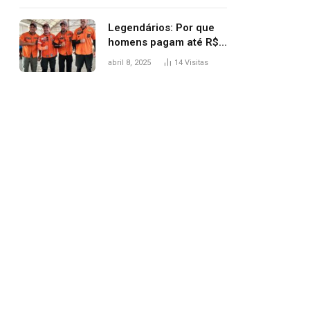
Legendários: Por que
homens pagam até R$
81 mil para subir
abril 8, 2025
14
Visitas
montanha e melhorar
casamento?