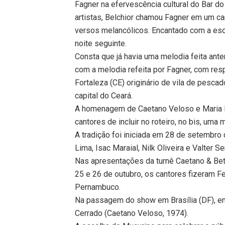
Fagner na efervescência cultural do Bar do
artistas, Belchior chamou Fagner em um can
versos melancólicos. Encantado com a escri
noite seguinte.
Consta que já havia uma melodia feita ant
com a melodia refeita por Fagner, com resp
Fortaleza (CE) originário de vila de pesc
capital do Ceará.
A homenagem de Caetano Veloso e Maria B
cantores de incluir no roteiro, no bis, um
A tradição foi iniciada em 28 de setembro
Lima, Isac Maraial, Nilk Oliveira e Valter
Nas apresentações da turnê Caetano & Beth
25 e 26 de outubro, os cantores fizeram F
Pernambuco.
Na passagem do show em Brasília (DF), em
Cerrado (Caetano Veloso, 1974).