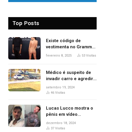
Top Posts
Existe código de
vestimenta no Grammy?
Questionamento surgiu
fevereiro 8, 2025
53
Visitas
após Bianca Censori,
mulher de Kanye West,
aparecer nua na
Médico é suspeito de
premiação
invadir carro e agredir
delegado aposentado
setembro 19, 2024
durante confusão no
46
Visitas
trânsito
Lucas Lucco mostra o
pênis em vídeo
tomando banho, apaga
dezembro 18, 2024
post e diz ‘foi mal’
37
Visitas