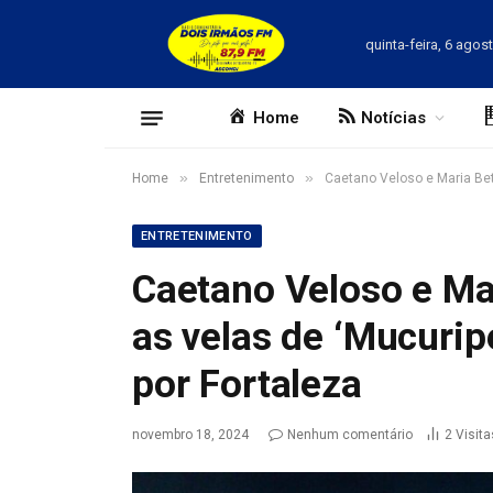
quinta-feira, 6 agos
Home
Notícias
»
»
Home
Entretenimento
Caetano Veloso e Maria Bet
ENTRETENIMENTO
Caetano Veloso e Ma
as velas de ‘Mucuri
por Fortaleza
novembro 18, 2024
Nenhum comentário
2
Visita