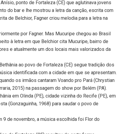
 Anísio, ponto de Fortaleza (CE) que aglutinava jovens
to do bar e lhe mostrou a letra da canção, escrita com
ta de Belchior, Fagner criou melodia para a letra na
eriormente por Fagner. Mas Mucuripe chegou ao Brasil
eito à letra em que Belchior cita Mucuripe, bairro de
adores e atualmente um dos locais mais valorizados da
ethânia ao povo de Fortaleza (CE) segue tradição dos
a música identificada com a cidade em que se apresentam.
 quando os irmãos cantaram Voando pro Pará (Chrystian
 Serraria, 2015) na passagem do show por Belém (PA).
ânia em Olinda (PE), cidade vizinha do Recife (PE), em
esta (Gonzaguinha, 1968) para saudar o povo de
 9 de novembro, a música escolhida foi Flor do