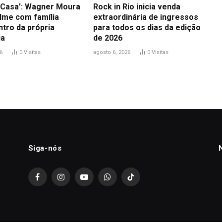
a Casa’: Wagner Moura
Rock in Rio inicia venda
ilme com família
extraordinária de ingressos
ntro da própria
para todos os dias da edição
ia
de 2026
6
0
Visitas
agosto 6, 2026
0
Visitas
Siga-nós
Facebook
Instagram
YouTube
WhatsApp
TikTok