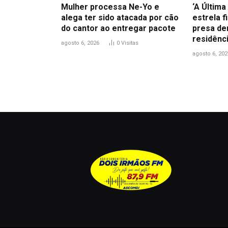
Mulher processa Ne-Yo e
‘A Últim
alega ter sido atacada por cão
estrela f
do cantor ao entregar pacote
presa de
residênc
agosto 6, 2026
0
Visitas
agosto 6, 202