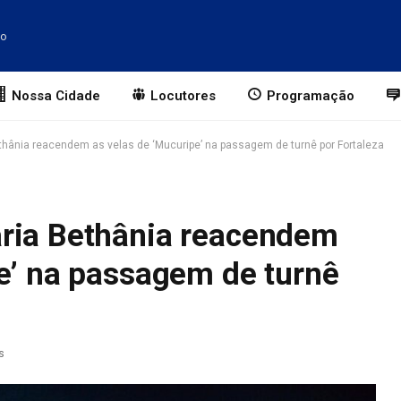
to
Nossa Cidade
Locutores
Programação
hânia reacendem as velas de ‘Mucuripe’ na passagem de turnê por Fortaleza
ria Bethânia reacendem
pe’ na passagem de turnê
s