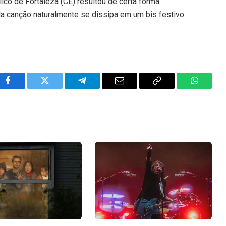
ico de Fortaleza (CE) resultou de certa forma
a canção naturalmente se dissipa em um bis festivo.
Facebook
Twitter
Telegram
Email
Copy
WhatsA
Link