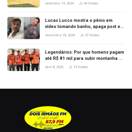
durante confusão no trânsito
setembro 19, 2024
46
Visitas
Lucas Lucco mostra o pênis em
vídeo tomando banho, apaga post e
diz ‘foi mal’
dezembro 18, 2024
37
Visitas
Legendários: Por que homens pagam
até R$ 81 mil para subir montanha e
melhorar casamento?
abril 8, 2025
14
Visitas