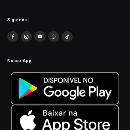
Siga-nós
Facebook
Instagram
YouTube
WhatsApp
TikTok
Nosso App