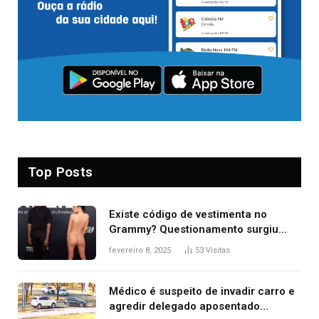
Top Posts
Existe código de vestimenta no
Grammy? Questionamento surgiu
após Bianca Censori, mulher de
fevereiro 8, 2025
53
Visitas
Kanye West, aparecer nua na
premiação
Médico é suspeito de invadir carro e
agredir delegado aposentado