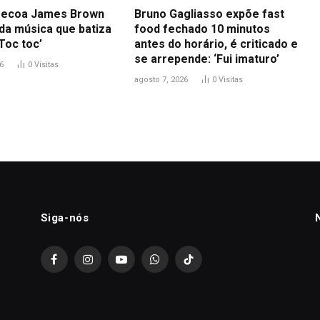
 ecoa James Brown
Bruno Gagliasso expõe fast
 da música que batiza
food fechado 10 minutos
Toc toc’
antes do horário, é criticado e
se arrepende: ‘Fui imaturo’
6
0
Visitas
agosto 7, 2026
0
Visitas
Siga-nós
Facebook
Instagram
YouTube
WhatsApp
TikTok