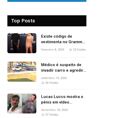
Top Posts
Existe código de
vestimenta no Grammy?
Questionamento surgiu
fevereiro 8, 2025
53
Visitas
após Bianca Censori,
mulher de Kanye West,
aparecer nua na
Médico é suspeito de
premiação
invadir carro e agredir
delegado aposentado
setembro 19, 2024
durante confusão no
46
Visitas
trânsito
Lucas Lucco mostra o
pênis em vídeo
tomando banho, apaga
dezembro 18, 2024
post e diz ‘foi mal’
37
Visitas