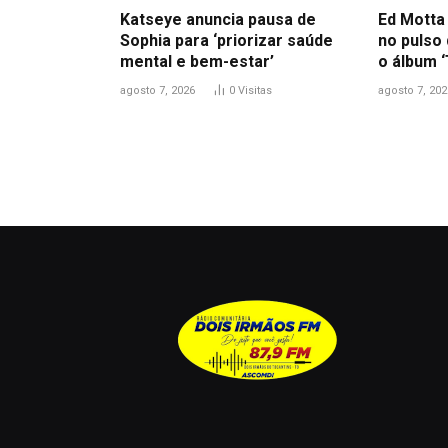
Katseye anuncia pausa de
Ed Motta
Sophia para ‘priorizar saúde
no pulso
mental e bem-estar’
o álbum ‘
agosto 7, 2026
0
Visitas
agosto 7, 202