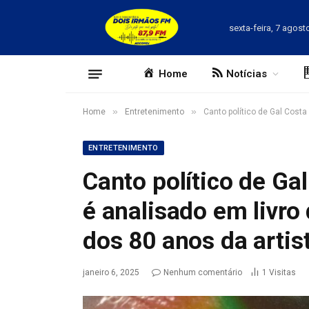
sexta-feira, 7 agost
Home
Notícias
»
»
Home
Entretenimento
Canto político de Gal Cost
ENTRETENIMENTO
Canto político de Ga
é analisado em livro
dos 80 anos da artis
janeiro 6, 2025
Nenhum comentário
1
Visitas