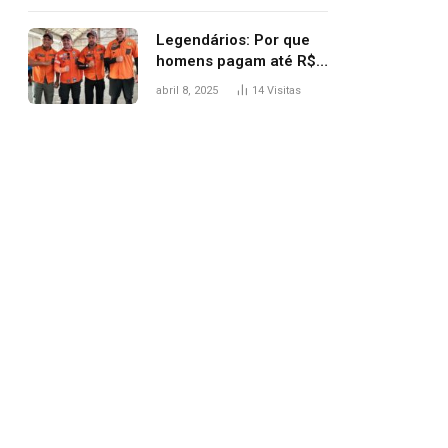
Legendários: Por que
homens pagam até R$
81 mil para subir
abril 8, 2025
14
Visitas
montanha e melhorar
casamento?