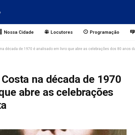
o
Nossa Cidade
Locutores
Programação
a na década de 1970 é analisado em livro que abre as celebrações dos 80 anos da
l Costa na década de 1970
 que abre as celebrações
ta