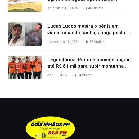
durante confusão no trânsito
setembro 19, 2024
46
Visitas
Lucas Lucco mostra o pênis em
vídeo tomando banho, apaga post e
diz ‘foi mal’
dezembro 18, 2024
37
Visitas
Legendários: Por que homens pagam
até R$ 81 mil para subir montanha e
melhorar casamento?
abril 8, 2025
14
Visitas