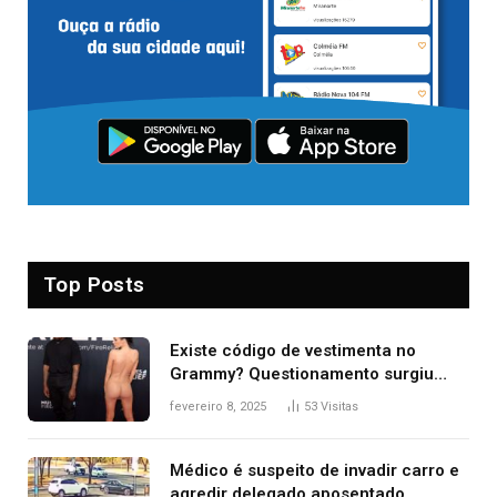
Top Posts
Existe código de vestimenta no
Grammy? Questionamento surgiu
após Bianca Censori, mulher de
fevereiro 8, 2025
53
Visitas
Kanye West, aparecer nua na
premiação
Médico é suspeito de invadir carro e
agredir delegado aposentado