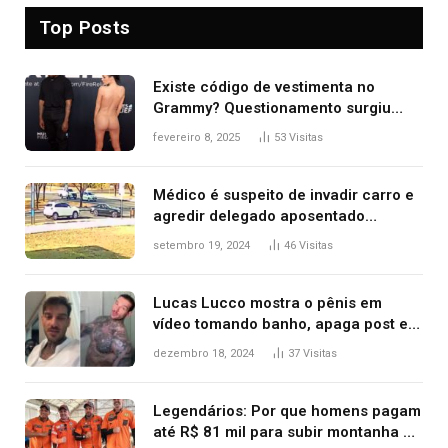
Top Posts
Existe código de vestimenta no
Grammy? Questionamento surgiu
após Bianca Censori, mulher de
fevereiro 8, 2025
53
Visitas
Kanye West, aparecer nua na
premiação
Médico é suspeito de invadir carro e
agredir delegado aposentado
durante confusão no trânsito
setembro 19, 2024
46
Visitas
Lucas Lucco mostra o pênis em
vídeo tomando banho, apaga post e
diz ‘foi mal’
dezembro 18, 2024
37
Visitas
Legendários: Por que homens pagam
até R$ 81 mil para subir montanha e