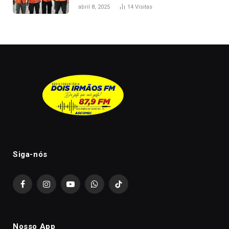
melhorar casamento?
abril 8, 2025
14
Visitas
Siga-nós
Facebook
Instagram
YouTube
WhatsApp
TikTok
Nosso App