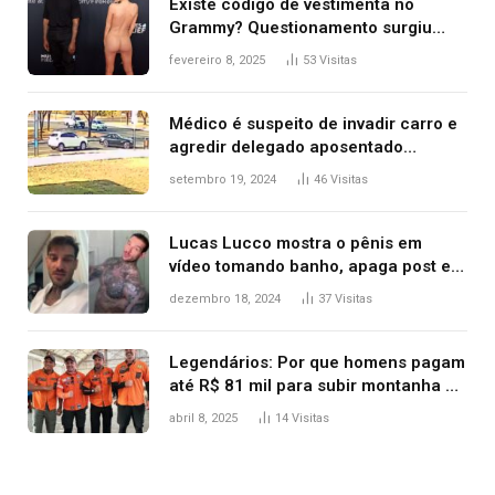
Existe código de vestimenta no
Grammy? Questionamento surgiu
após Bianca Censori, mulher de
fevereiro 8, 2025
53
Visitas
Kanye West, aparecer nua na
premiação
Médico é suspeito de invadir carro e
agredir delegado aposentado
durante confusão no trânsito
setembro 19, 2024
46
Visitas
Lucas Lucco mostra o pênis em
vídeo tomando banho, apaga post e
diz ‘foi mal’
dezembro 18, 2024
37
Visitas
Legendários: Por que homens pagam
até R$ 81 mil para subir montanha e
melhorar casamento?
abril 8, 2025
14
Visitas