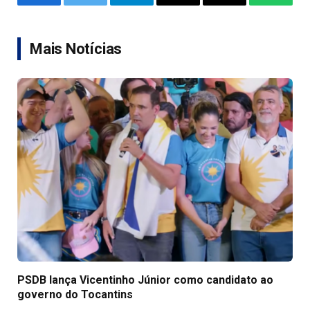
Facebook
Twitter
Telegram
Email
Copy
WhatsA
Link
Mais Notícias
PSDB lança Vicentinho Júnior como candidato ao
governo do Tocantins