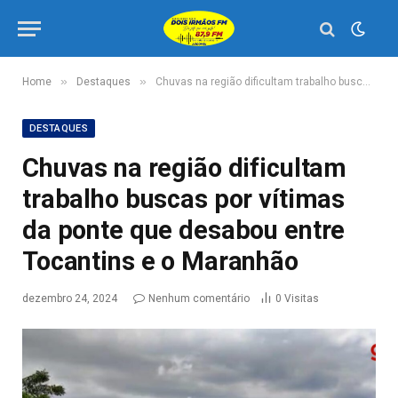
»
»
Home
Destaques
Chuvas na região dificultam trabalho buscas por vítimas da ponte que desabou entre Tocantins e o Maranhão
DESTAQUES
Chuvas na região dificultam
trabalho buscas por vítimas
da ponte que desabou entre
Tocantins e o Maranhão
dezembro 24, 2024
Nenhum comentário
0
Visitas