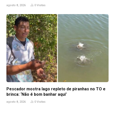
agosto 8, 2026
0
Visitas
Pescador mostra lago repleto de piranhas no TO e
brinca: ‘Não é bom banhar aqui’
agosto 8, 2026
0
Visitas