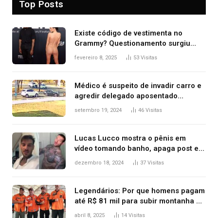
Top Posts
Existe código de vestimenta no
Grammy? Questionamento surgiu
após Bianca Censori, mulher de
fevereiro 8, 2025
53
Visitas
Kanye West, aparecer nua na
premiação
Médico é suspeito de invadir carro e
agredir delegado aposentado
durante confusão no trânsito
setembro 19, 2024
46
Visitas
Lucas Lucco mostra o pênis em
vídeo tomando banho, apaga post e
diz ‘foi mal’
dezembro 18, 2024
37
Visitas
Legendários: Por que homens pagam
até R$ 81 mil para subir montanha e
melhorar casamento?
abril 8, 2025
14
Visitas