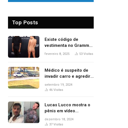
Top Posts
Existe código de
vestimenta no Grammy?
Questionamento surgiu
fevereiro 8, 2025
53
Visitas
após Bianca Censori,
mulher de Kanye West,
aparecer nua na
Médico é suspeito de
premiação
invadir carro e agredir
delegado aposentado
setembro 19, 2024
durante confusão no
46
Visitas
trânsito
Lucas Lucco mostra o
pênis em vídeo
tomando banho, apaga
dezembro 18, 2024
post e diz ‘foi mal’
37
Visitas