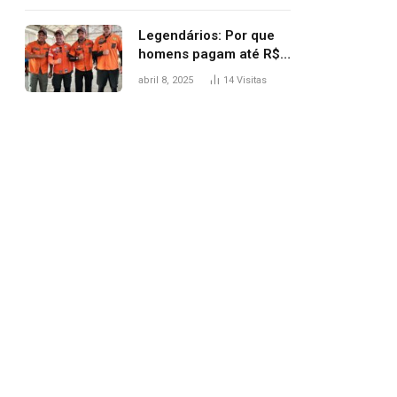
Legendários: Por que
homens pagam até R$
81 mil para subir
abril 8, 2025
14
Visitas
montanha e melhorar
casamento?