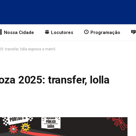
Nossa Cidade
Locutores
Programação
5: transfer, lolla express e metrô
za 2025: transfer, lolla