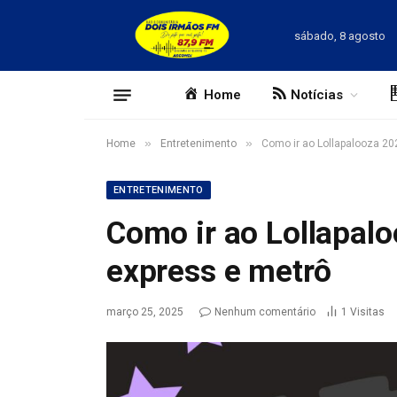
sábado, 8 agosto
Home
Notícias
»
»
Home
Entretenimento
Como ir ao Lollapalooza 202
ENTRETENIMENTO
Como ir ao Lollapaloo
express e metrô
março 25, 2025
Nenhum comentário
1
Visitas