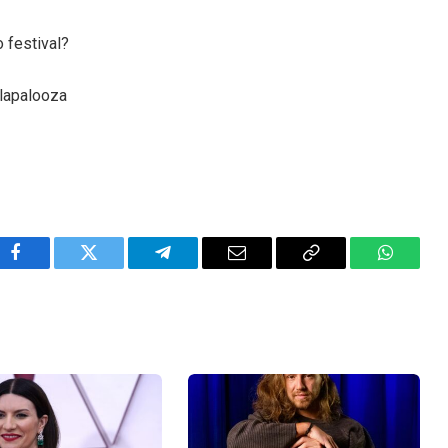
 festival?
llapalooza
Facebook
Twitter
Telegram
Email
Copy
WhatsA
Link