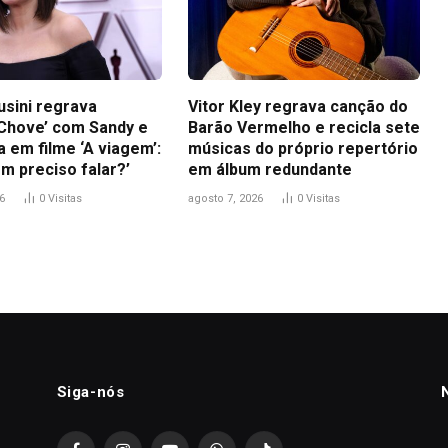
usini regrava
Vitor Kley regrava canção do
Chove’ com Sandy e
Barão Vermelho e recicla sete
a em filme ‘A viagem’:
músicas do próprio repertório
m preciso falar?’
em álbum redundante
6
0
Visitas
agosto 7, 2026
0
Visitas
Siga-nós