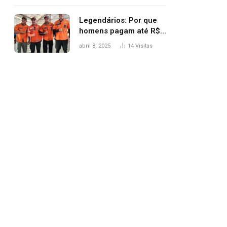
Legendários: Por que
homens pagam até R$
81 mil para subir
abril 8, 2025
14
Visitas
montanha e melhorar
casamento?