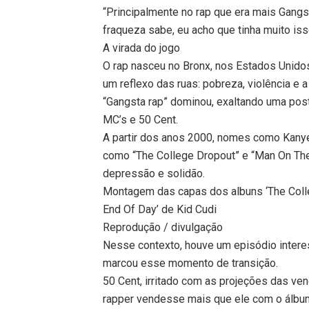
“Principalmente no rap que era mais Gangs
fraqueza sabe, eu acho que tinha muito iss
A virada do jogo
O rap nasceu no Bronx, nos Estados Unidos 
um reflexo das ruas: pobreza, violência e 
“Gangsta rap” dominou, exaltando uma post
MC’s e 50 Cent.
A partir dos anos 2000, nomes como Kanye
como “The College Dropout” e “Man On Th
depressão e solidão.
Montagem das capas dos albuns ‘The Coll
End Of Day’ de Kid Cudi
Reprodução / divulgação
Nesse contexto, houve um episódio intere
marcou esse momento de transição.
50 Cent, irritado com as projeções das ve
rapper vendesse mais que ele com o álbum 