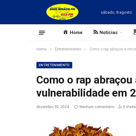
sábado, 8 agosto
Home
Notícias
»
»
Home
Entretenimento
Como o rap abraçou a intro
ENTRETENIMENTO
Como o rap abraçou 
vulnerabilidade em 
dezembro 30, 2024
Nenhum comentário
0
Visit