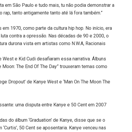
ta em São Paulo e tudo mais, tu não podia demonstrar a
o rap, tanto antigamente tanto até lá fora também.”
em 1970, como parte da cultura hip hop. No início, era
a luta contra a opressão. Nas décadas de 90 e 2000, o
ura durona vista em artistas como N.W.A, Racionais
 West e Kid Cudi desafiaram essa narrativa. Álbuns
e Moon: The End Of The Day” trouxeram temas como
ege Dropout’ de Kanye West e ‘Man On The Moon The
ssante: uma disputa entre Kanye e 50 Cent em 2007
ndas do álbum ‘Graduation’ de Kanye, disse que se o
‘Curtis’, 50 Cent se aposentaria. Kanye venceu nas