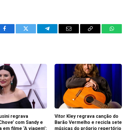
Facebook
Twitter
Telegram
Email
Copy
WhatsA
Link
usini regrava
Vitor Kley regrava canção do
Chove’ com Sandy e
Barão Vermelho e recicla sete
a em filme ‘A viagem’:
músicas do próprio repertório