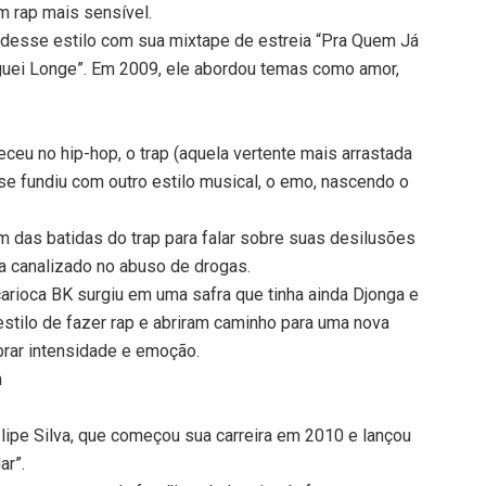
m rap mais sensível.
te desse estilo com sua mixtape de estreia “Pra Quem Já
guei Longe”. Em 2009, ele abordou temas como amor,
eu no hip-hop, o trap (aquela vertente mais arrastada
e fundiu com outro estilo musical, o emo, nascendo o
am das batidas do trap para falar sobre suas desilusões
a canalizado no abuso de drogas.
arioca BK surgiu em uma safra que tinha ainda Djonga e
stilo de fazer rap e abriram caminho para uma nova
brar intensidade e emoção.
m
lipe Silva, que começou sua carreira em 2010 e lançou
ar”.