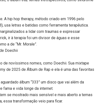
te. A hip hop therapy, método criado em 1996 pelo
, usa letras e batidas como ferramenta terapêutica.
 marginalizados a lidar com traumas e expressar
ck, ir à terapia foi um divisor de águas e esse
mo a de “Mr. Morale”.
 de Doechii
ho de novíssimos nomes, como Doechii. Sua mixtape
ammy de 2025 de Álbum de Rap e ela é uma das favoritas
o aguardado álbum “333” um disco que vai além da
e fama e vida longe da internet.
tem se mostrado mais sensível e mais aberto a temas
a, essa transformação veio para ficar.