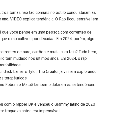
utros temas não tão comuns no estilo conquistaram as
 ano. VÍDEO explica tendência. O Rap ficou sensível em
el que você pense em uma pessoa com correntes de
 que o rap cultivou por décadas. Em 2024, porém, algo
orrentes de ouro, carrões e muita cara feia? Tudo bem,
stilo tem mudado nos últimos anos. Em 2024, o rap
nerabilidade.
drick Lamar e Tyler, The Creator já vinham explorando
s terapêuticos.
como Febem e Matuê também adotaram essa tendência,
ou com o rapper BK e venceu o Grammy latino de 2020
rar fraqueza antes era impensável: