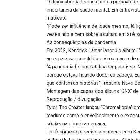
O disco aborda temas como a pressão de se
importância da saúde mental. Em entrevi
músicas:
“Pode ser influência de idade mesmo, tá l
vezes não é nem sobre a cultura em si é so
As consequências da pandemia
Em 2022, Kendrick Lamar lançou o álbum “M
anos para ser concluído e virou marco de 
“A pandemia foi um catalisador para isso. 
porque estava ficando dodói da cabeça. E
que contam as histórias” , resume Nave Be
Montagem das capas dos álbuns ‘GNX’ de K
Reprodução / divulgação
Tyler, The Creator lançou “Chromakopia” 
maduros como o envelhecimento e expectat
cópias na primeira semana.
Um fenômeno parecido aconteceu com Kend
cultura do hip-hop da costa oeste. Além d