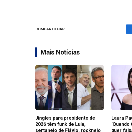
COMPARTILHAR.
Mais Notícias
Jingles para presidente de
Laura Pa
2026 têm funk de Lula,
‘Quando 
sertanejo de Flávio, rocknejo
quer faix