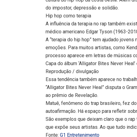
do impostor, depressão e solidão.
Hip hop como terapia
A influência da terapia no rap também exis
médico americano Edgar Tyson (1963-2018)
A “terapia do hip hop” tem ajudado jovens
emoções. Para muitos artistas, como Kendri
processo aparece em letras de músicas co
Capa do álbum ‘Alligator Bites Never Heal’
Reprodução / divulgação
Essa tendência também aparece no trabal
“Alligator Bites Never Heal” disputa o Gr
ao prêmio de Revelação.
Matuê, fenômeno do trap brasileiro, fez d
autoafirmação. Há espaço para refletir sobr
São exemplos que deixam claro que o rap 
que expõe seus artistas. Ao que tudo indic
Fonte:
G1 Entretenimento