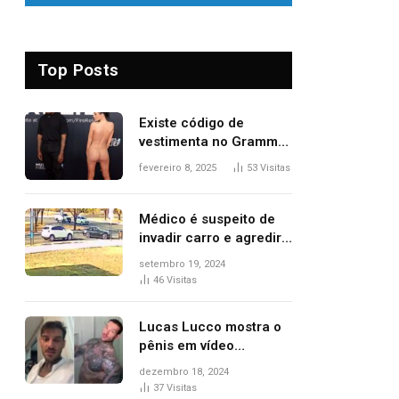
Top Posts
Existe código de
vestimenta no Grammy?
Questionamento surgiu
fevereiro 8, 2025
53
Visitas
após Bianca Censori,
mulher de Kanye West,
aparecer nua na
Médico é suspeito de
premiação
invadir carro e agredir
delegado aposentado
setembro 19, 2024
durante confusão no
46
Visitas
trânsito
Lucas Lucco mostra o
pênis em vídeo
tomando banho, apaga
dezembro 18, 2024
post e diz ‘foi mal’
37
Visitas