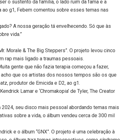
r o sustento da família, o lado ruim da fama e a
sta ao g1, Febem comentou sobre esses temas nas
igado? A nossa geração tá envelhecendo. Só que às
bre vida.”
r. Morale & The Big Steppers”. O projeto levou cinco
um rap mais ligado a traumas pessoais.
Muita gente que não fazia terapia começou a fazer,
u acho que os artistas dos nossos tempos são os que
atz, produtor de Emicida e D2, ao g1.
endrick Lamar e ‘Chromakopia’ de Tyler, The Creator
em 2024, seu disco mais pessoal abordando temas mais
ivas sobre a vida, o álbum vendeu cerca de 300 mil
rick e o álbum “GNX”. O projeto é uma celebração à
isso, o álbum traz temas introspectivos, como síndrome