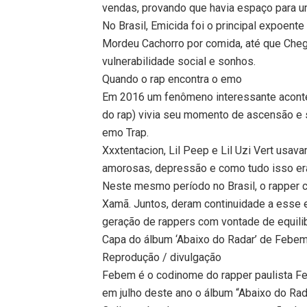
vendas, provando que havia espaço para u
No Brasil, Emicida foi o principal expoen
Mordeu Cachorro por comida, até que Che
vulnerabilidade social e sonhos.
Quando o rap encontra o emo
Em 2016 um fenômeno interessante acontec
do rap) vivia seu momento de ascensão e s
emo Trap.
Xxxtentacion, Lil Peep e Lil Uzi Vert usav
amorosas, depressão e como tudo isso er
Neste mesmo período no Brasil, o rapper c
Xamã. Juntos, deram continuidade a esse e
geração de rappers com vontade de equili
Capa do álbum ‘Abaixo do Radar’ de Febe
Reprodução / divulgação
Febem é o codinome do rapper paulista Fe
em julho deste ano o álbum “Abaixo do Rad