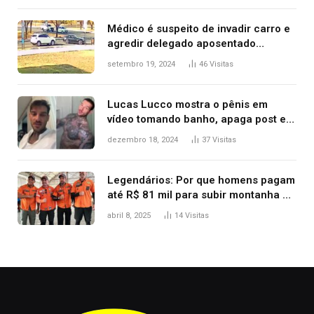
premiação
Médico é suspeito de invadir carro e
agredir delegado aposentado
durante confusão no trânsito
setembro 19, 2024
46
Visitas
Lucas Lucco mostra o pênis em
vídeo tomando banho, apaga post e
diz ‘foi mal’
dezembro 18, 2024
37
Visitas
Legendários: Por que homens pagam
até R$ 81 mil para subir montanha e
melhorar casamento?
abril 8, 2025
14
Visitas