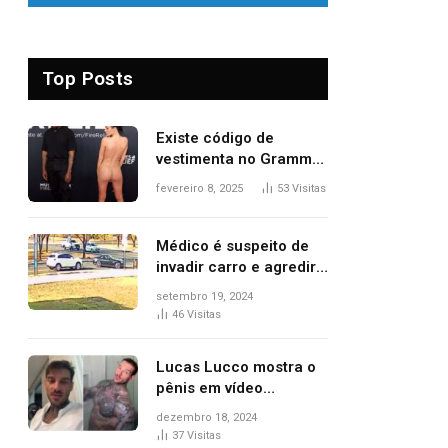
Top Posts
Existe código de
vestimenta no Grammy?
Questionamento surgiu
fevereiro 8, 2025
53
Visitas
após Bianca Censori,
mulher de Kanye West,
aparecer nua na
Médico é suspeito de
premiação
invadir carro e agredir
delegado aposentado
setembro 19, 2024
durante confusão no
46
Visitas
trânsito
Lucas Lucco mostra o
pênis em vídeo
tomando banho, apaga
dezembro 18, 2024
post e diz ‘foi mal’
37
Visitas