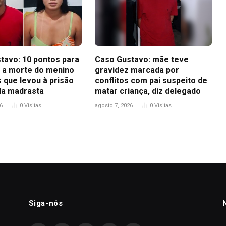
tavo: 10 pontos para
Caso Gustavo: mãe teve
 a morte do menino
gravidez marcada por
 que levou à prisão
conflitos com pai suspeito de
 da madrasta
matar criança, diz delegado
6
0
Visitas
agosto 7, 2026
0
Visitas
Siga-nós