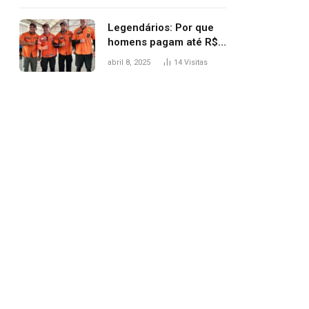
Legendários: Por que
homens pagam até R$
81 mil para subir
abril 8, 2025
14
Visitas
montanha e melhorar
casamento?