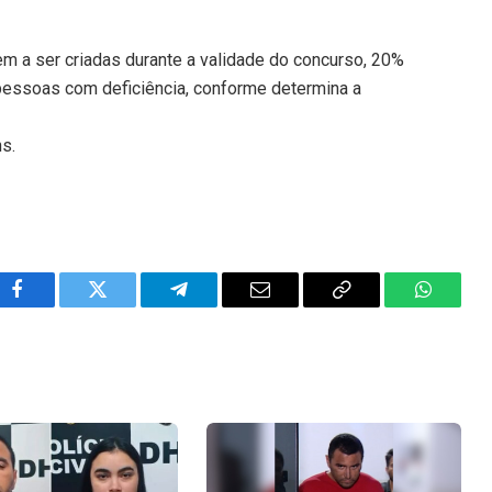
em a ser criadas durante a validade do concurso, 20%
pessoas com deficiência, conforme determina a
ns.
Facebook
Twitter
Telegram
Email
Copy
WhatsA
Link