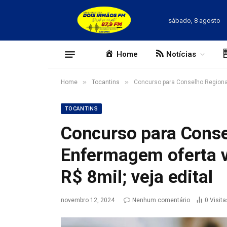
sábado, 8 agosto
Home
Notícias
»
»
Home
Tocantins
Concurso para Conselho Regional
TOCANTINS
Concurso para Conse
Enfermagem oferta v
R$ 8mil; veja edital
novembro 12, 2024
Nenhum comentário
0
Visita