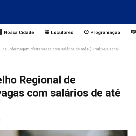
Nossa Cidade
Locutores
Programação
 de Enfermagem oferta vagas com salários de até R$ 8mil; veja edital
lho Regional de
agas com salários de até
s