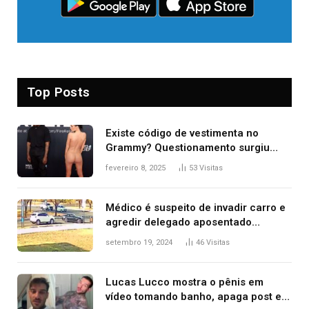
Top Posts
Existe código de vestimenta no
Grammy? Questionamento surgiu
após Bianca Censori, mulher de
fevereiro 8, 2025
53
Visitas
Kanye West, aparecer nua na
premiação
Médico é suspeito de invadir carro e
agredir delegado aposentado
durante confusão no trânsito
setembro 19, 2024
46
Visitas
Lucas Lucco mostra o pênis em
vídeo tomando banho, apaga post e