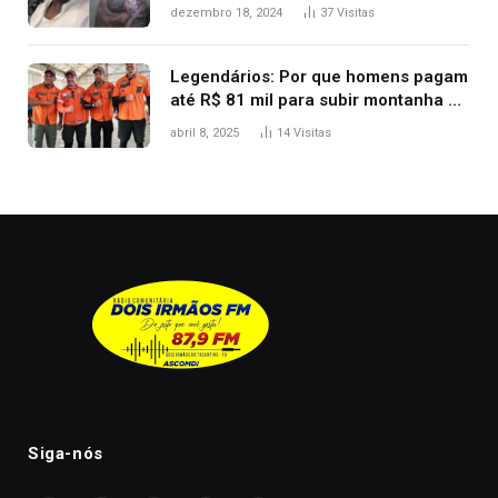
diz ‘foi mal’
dezembro 18, 2024
37
Visitas
Legendários: Por que homens pagam
até R$ 81 mil para subir montanha e
melhorar casamento?
abril 8, 2025
14
Visitas
Siga-nós