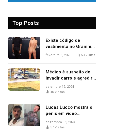
Top Posts
Existe código de
vestimenta no Grammy?
Questionamento surgiu
fevereiro 8, 2025
53
Visitas
após Bianca Censori,
mulher de Kanye West,
aparecer nua na
Médico é suspeito de
premiação
invadir carro e agredir
delegado aposentado
setembro 19, 2024
durante confusão no
46
Visitas
trânsito
Lucas Lucco mostra o
pênis em vídeo
tomando banho, apaga
dezembro 18, 2024
post e diz ‘foi mal’
37
Visitas