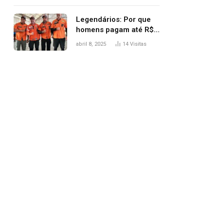
Legendários: Por que
homens pagam até R$
81 mil para subir
abril 8, 2025
14
Visitas
montanha e melhorar
casamento?