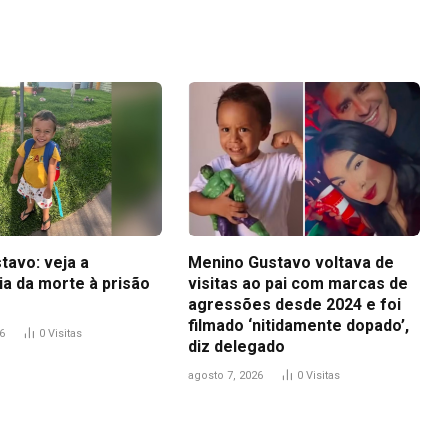
Link
tavo: veja a
Menino Gustavo voltava de
ia da morte à prisão
visitas ao pai com marcas de
agressões desde 2024 e foi
filmado ‘nitidamente dopado’,
6
0
Visitas
diz delegado
agosto 7, 2026
0
Visitas