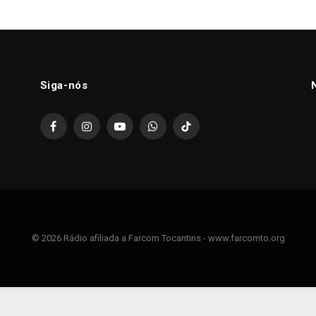
Siga-nós
Facebook
Instagram
YouTube
WhatsApp
TikTok
© 2026 Rádio afiliada a Farcom Tocantins - www.farcomto.org