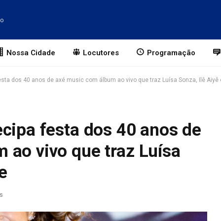
to
Nossa Cidade
Locutores
Programação
esta dos 40 anos de axé music com álbum ao vivo que traz Luísa Sonza, Ilê Aiyê 
cipa festa dos 40 anos de
 ao vivo que traz Luísa
te
as