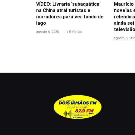
VÍDEO: Livraria ‘subaquática’
Maurício 
na China atrai turistas e
novelas 
moradores para ver fundo de
relembra
lago
ainda sei
televisão
agosto 6, 2026
0
Visitas
agosto 6, 202