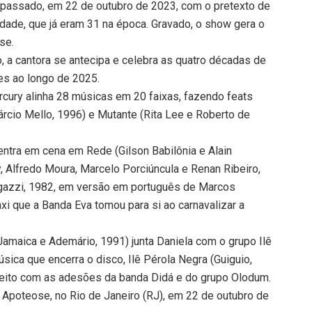
 passado, em 22 de outubro de 2023, com o pretexto de
idade, que já eram 31 na época. Gravado, o show gera o
se.
 a cantora se antecipa e celebra as quatro décadas de
s ao longo de 2025.
cury alinha 28 músicas em 20 faixas, fazendo feats
cio Mello, 1996) e Mutante (Rita Lee e Roberto de
ntra em cena em Rede (Gilson Babilônia e Alain
y, Alfredo Moura, Marcelo Porciúncula e Renan Ribeiro,
igazzi, 1982, em versão em português de Marcos
axi que a Banda Eva tomou para si ao carnavalizar a
amaica e Ademário, 1991) junta Daniela com o grupo Ilê
ica que encerra o disco, Ilê Pérola Negra (Guiguio,
feito com as adesões da banda Didá e do grupo Olodum.
 Apoteose, no Rio de Janeiro (RJ), em 22 de outubro de