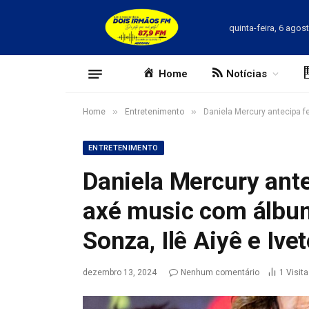
quinta-feira, 6 agos
Home
Notícias
»
»
Home
Entretenimento
Daniela Mercury antecipa f
ENTRETENIMENTO
Daniela Mercury ante
axé music com álbum
Sonza, Ilê Aiyê e Ive
dezembro 13, 2024
Nenhum comentário
1
Visit