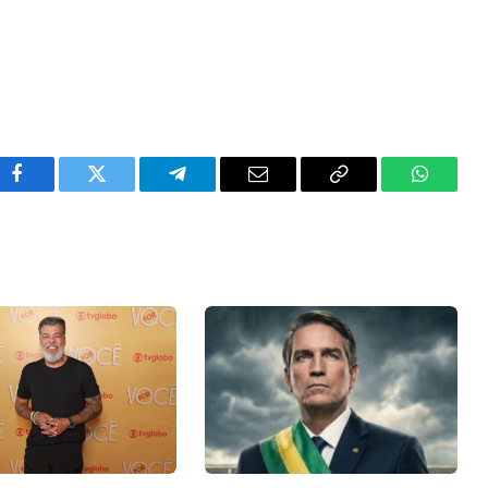
Facebook
Twitter
Telegram
Email
Copy
WhatsA
Link