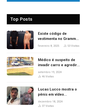
Top Posts
Existe código de
vestimenta no Grammy?
Questionamento surgiu
fevereiro 8, 2025
53
Visitas
após Bianca Censori,
mulher de Kanye West,
aparecer nua na
Médico é suspeito de
premiação
invadir carro e agredir
delegado aposentado
setembro 19, 2024
durante confusão no
46
Visitas
trânsito
Lucas Lucco mostra o
pênis em vídeo
tomando banho, apaga
dezembro 18, 2024
post e diz ‘foi mal’
37
Visitas