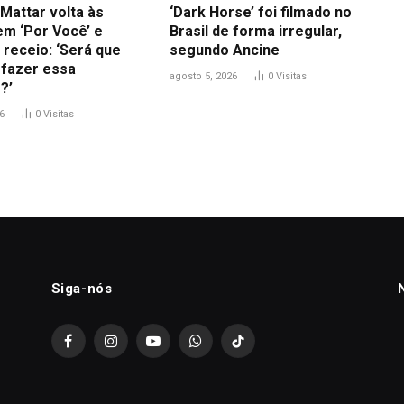
Mattar volta às
‘Dark Horse’ foi filmado no
em ‘Por Você’ e
Brasil de forma irregular,
 receio: ‘Será que
segundo Ancine
 fazer essa
agosto 5, 2026
0
Visitas
?’
6
0
Visitas
Siga-nós
Facebook
Instagram
YouTube
WhatsApp
TikTok