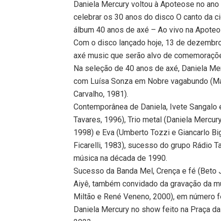
Daniela Mercury voltou à Apoteose no ano
celebrar os 30 anos do disco O canto da c
álbum 40 anos de axé – Ao vivo na Apoteo
Com o disco lançado hoje, 13 de dezembro,
axé music que serão alvo de comemoraçõe
Na seleção de 40 anos de axé, Daniela Mer
com Luísa Sonza em Nobre vagabundo (Már
Carvalho, 1981).
Contemporânea de Daniela, Ivete Sangalo e
Tavares, 1996), Trio metal (Daniela Mercur
1998) e Eva (Umberto Tozzi e Giancarlo B
Ficarelli, 1983), sucesso do grupo Rádio T
música na década de 1990.
Sucesso da Banda Mel, Crença e fé (Beto J
Aiyê, também convidado da gravação da mús
Miltão e René Veneno, 2000), em número 
Daniela Mercury no show feito na Praça da