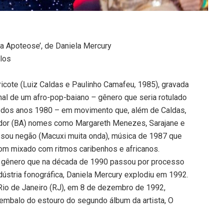
a Apoteose’, de Daniela Mercury
elos
icote (Luiz Caldas e Paulinho Camafeu, 1985), gravada
nal de um afro-pop-baiano – gênero que seria rotulado
 dos anos 1980 – em movimento que, além de Caldas,
vador (BA) nomes como Margareth Menezes, Sarajane e
u sou negão (Macuxi muita onda), música de 1987 que
som mixado com ritmos caribenhos e africanos.
e gênero que na década de 1990 passou por processo
ústria fonográfica, Daniela Mercury explodiu em 1992.
io de Janeiro (RJ), em 8 de dezembro de 1992,
 embalo do estouro do segundo álbum da artista, O