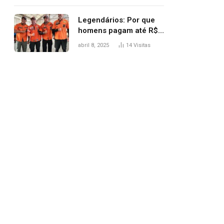
Legendários: Por que
homens pagam até R$
81 mil para subir
abril 8, 2025
14
Visitas
montanha e melhorar
casamento?