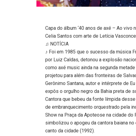
Capa do álbum ‘40 anos de axé – Ao vivo n
Celia Santos com arte de Letícia Vasconc
♫ NOTÍCIA
♪ Foi em 1985 que o sucesso da música Fr
por Luiz Caldas, detonou a explosão nacio
como axé music ainda na segunda metade
projetou para além das fronteiras de Sal
Gerônimo Santana, autor e intérprete de E
expôs o orgulho negro da Bahia preta de 
Cantora que bebeu da fonte límpida dess
de embranquecimento orquestrado pela ind
Show na Praça da Apoteose na cidade do R
simbolizou o apogeu da cantora baiana no
canto da cidade (1992).