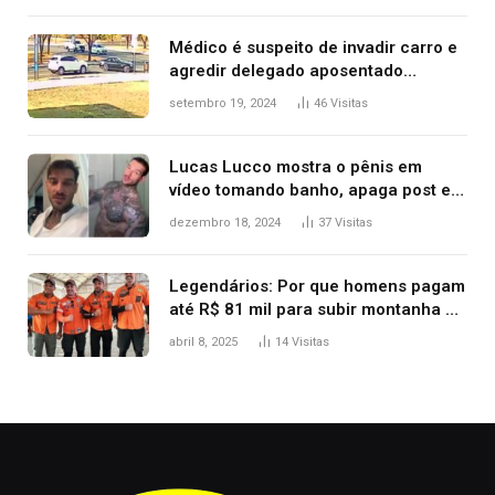
premiação
Médico é suspeito de invadir carro e
agredir delegado aposentado
durante confusão no trânsito
setembro 19, 2024
46
Visitas
Lucas Lucco mostra o pênis em
vídeo tomando banho, apaga post e
diz ‘foi mal’
dezembro 18, 2024
37
Visitas
Legendários: Por que homens pagam
até R$ 81 mil para subir montanha e
melhorar casamento?
abril 8, 2025
14
Visitas