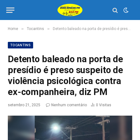
»
»
Home
Tocantins
Detento baleado na porta de presídio é preso suspeito de violência psicológica contra ex-companheira, diz PM
TOCANTINS
Detento baleado na porta de
presídio é preso suspeito de
violência psicológica contra
ex-companheira, diz PM
setembro 21, 2025
Nenhum comentário
0
Visitas