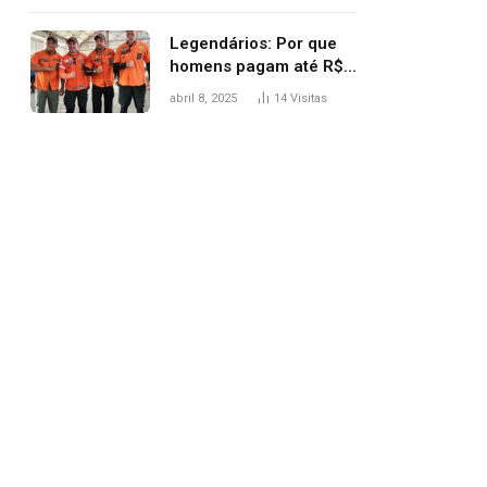
Legendários: Por que
homens pagam até R$
81 mil para subir
abril 8, 2025
14
Visitas
montanha e melhorar
casamento?