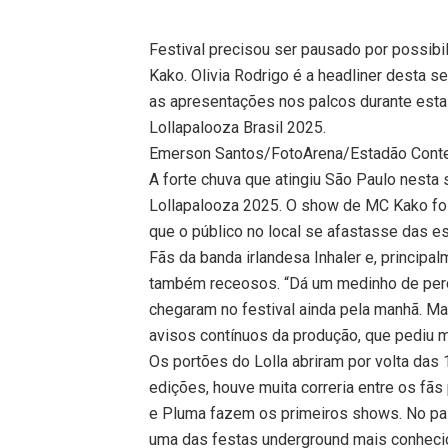
Festival precisou ser pausado por possib
Kako. Olivia Rodrigo é a headliner desta se
as apresentações nos palcos durante esta s
Lollapalooza Brasil 2025.
Emerson Santos/FotoArena/Estadão Cont
A forte chuva que atingiu São Paulo nesta 
Lollapalooza 2025. O show de MC Kako foi 
que o público no local se afastasse das es
Fãs da banda irlandesa Inhaler e, princip
também receosos. “Dá um medinho de perde
chegaram no festival ainda pela manhã. Ma
avisos contínuos da produção, que pediu 
Os portões do Lolla abriram por volta das
edições, houve muita correria entre os fãs 
e Pluma fazem os primeiros shows. No pa
uma das festas underground mais conhecida