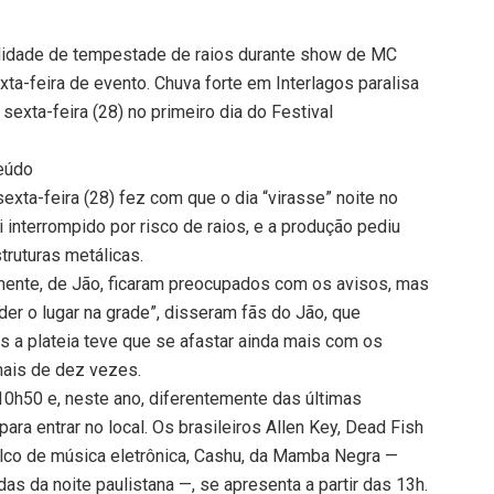
ilidade de tempestade de raios durante show de MC
xta-feira de evento. Chuva forte em Interlagos paralisa
exta-feira (28) no primeiro dia do Festival
eúdo
sexta-feira (28) fez com que o dia “virasse” noite no
interrompido por risco de raios, e a produção pediu
truturas metálicas.
almente, de Jão, ficaram preocupados com os avisos, mas
r o lugar na grade”, disseram fãs do Jão, que
s a plateia teve que se afastar ainda mais com os
mais de dez vezes.
 10h50 e, neste ano, diferentemente das últimas
para entrar no local. Os brasileiros Allen Key, Dead Fish
lco de música eletrônica, Cashu, da Mamba Negra —
s da noite paulistana —, se apresenta a partir das 13h.