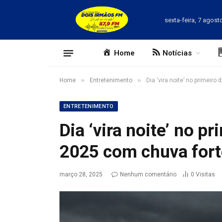
sexta-feira, 7 agost
Home
Notícias
»
»
Home
Entretenimento
Dia ‘vira noite’ no primeir
ENTRETENIMENTO
Dia ‘vira noite’ no p
2025 com chuva fort
março 28, 2025
Nenhum comentário
0
Visitas