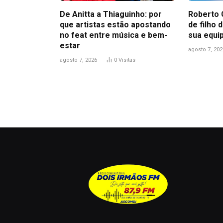
De Anitta a Thiaguinho: por
Roberto 
que artistas estão apostando
de filho
no feat entre música e bem-
sua equi
estar
agosto 7, 202
agosto 7, 2026
0
Visitas