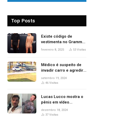
Top Posts
Existe código de
vestimenta no Grammy?
Questionamento surgiu
fevereiro 8, 2025
53
Visitas
após Bianca Censori,
mulher de Kanye West,
aparecer nua na
Médico é suspeito de
premiação
invadir carro e agredir
delegado aposentado
setembro 19, 2024
durante confusão no
46
Visitas
trânsito
Lucas Lucco mostra o
pênis em vídeo
tomando banho, apaga
dezembro 18, 2024
post e diz ‘foi mal’
37
Visitas