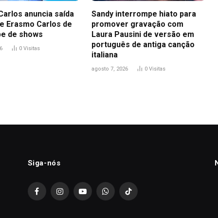
Carlos anuncia saída
Sandy interrompe hiato para
 de Erasmo Carlos de
promover gravação com
pe de shows
Laura Pausini de versão em
português de antiga canção
6
0
Visitas
italiana
agosto 7, 2026
0
Visitas
Siga-nós
Facebook
Instagram
YouTube
WhatsApp
TikTok