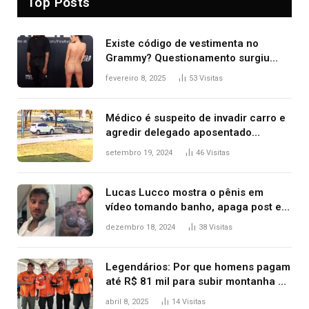
Top Posts
Existe código de vestimenta no
Grammy? Questionamento surgiu
após Bianca Censori, mulher de
fevereiro 8, 2025
53
Visitas
Kanye West, aparecer nua na
premiação
Médico é suspeito de invadir carro e
agredir delegado aposentado
durante confusão no trânsito
setembro 19, 2024
46
Visitas
Lucas Lucco mostra o pênis em
vídeo tomando banho, apaga post e
diz ‘foi mal’
dezembro 18, 2024
38
Visitas
Legendários: Por que homens pagam
até R$ 81 mil para subir montanha e
melhorar casamento?
abril 8, 2025
14
Visitas