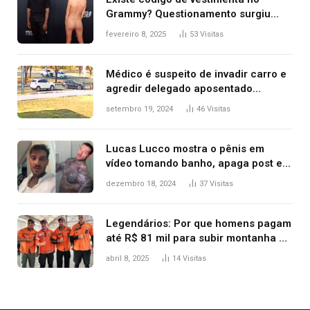
Grammy? Questionamento surgiu
após Bianca Censori, mulher de
fevereiro 8, 2025
53
Visitas
Kanye West, aparecer nua na
premiação
Médico é suspeito de invadir carro e
agredir delegado aposentado
durante confusão no trânsito
setembro 19, 2024
46
Visitas
Lucas Lucco mostra o pênis em
vídeo tomando banho, apaga post e
diz ‘foi mal’
dezembro 18, 2024
37
Visitas
Legendários: Por que homens pagam
até R$ 81 mil para subir montanha e
melhorar casamento?
abril 8, 2025
14
Visitas