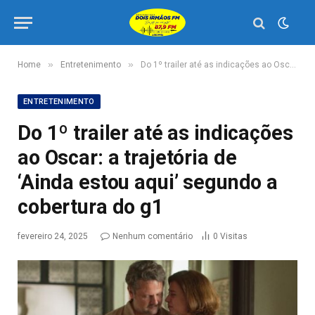
»
»
Home
Entretenimento
Do 1º trailer até as indicações ao Oscar: a trajetória de ‘Ainda estou aqui’ segundo a cobertura do g1
ENTRETENIMENTO
Do 1º trailer até as indicações
ao Oscar: a trajetória de
‘Ainda estou aqui’ segundo a
cobertura do g1
fevereiro 24, 2025
Nenhum comentário
0
Visitas