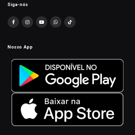
Siga-nós
Facebook
Instagram
YouTube
WhatsApp
TikTok
Nosso App