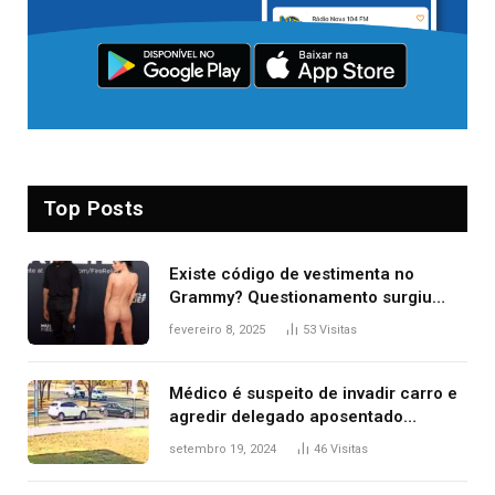
Top Posts
Existe código de vestimenta no
Grammy? Questionamento surgiu
após Bianca Censori, mulher de
fevereiro 8, 2025
53
Visitas
Kanye West, aparecer nua na
premiação
Médico é suspeito de invadir carro e
agredir delegado aposentado
durante confusão no trânsito
setembro 19, 2024
46
Visitas