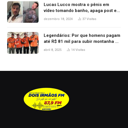
Lucas Lucco mostra o pênis em
vídeo tomando banho, apaga post e
diz ‘foi mal’
dezembro 18, 2024
37
Visitas
Legendários: Por que homens pagam
até R$ 81 mil para subir montanha e
melhorar casamento?
abril 8, 2025
14
Visitas