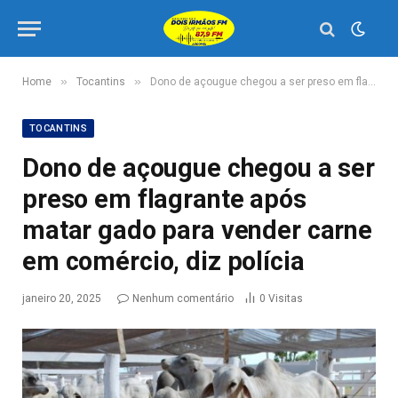
»
»
Home
Tocantins
Dono de açougue chegou a ser preso em flagrante após matar gado para vender carne em comércio, diz polícia
TOCANTINS
Dono de açougue chegou a ser
preso em flagrante após
matar gado para vender carne
em comércio, diz polícia
janeiro 20, 2025
Nenhum comentário
0
Visitas