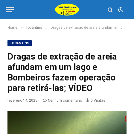
»
»
Home
Tocantins
Dragas de extração de areia afundam em um lago e Bombeiros fazem operação para retirá-las; VÍDEO
TOCANTINS
Dragas de extração de areia
afundam em um lago e
Bombeiros fazem operação
para retirá-las; VÍDEO
fevereiro 14, 2025
Nenhum comentário
0
Visitas