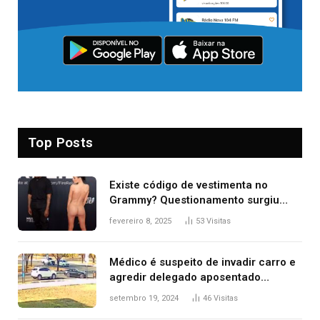
Top Posts
Existe código de vestimenta no
Grammy? Questionamento surgiu
após Bianca Censori, mulher de
fevereiro 8, 2025
53
Visitas
Kanye West, aparecer nua na
premiação
Médico é suspeito de invadir carro e
agredir delegado aposentado
durante confusão no trânsito
setembro 19, 2024
46
Visitas