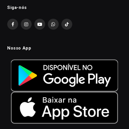
Siga-nós
Facebook
Instagram
YouTube
WhatsApp
TikTok
Nosso App