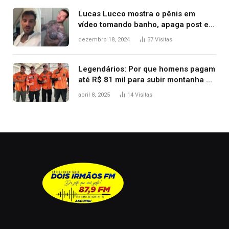
Lucas Lucco mostra o pênis em
vídeo tomando banho, apaga post e
diz ‘foi mal’
dezembro 18, 2024
37
Visitas
Legendários: Por que homens pagam
até R$ 81 mil para subir montanha e
melhorar casamento?
abril 8, 2025
14
Visitas