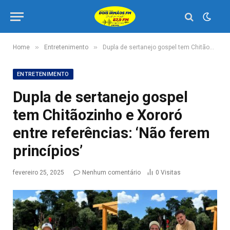
»
»
Home
Entretenimento
Dupla de sertanejo gospel tem Chitãozinho e Xororó entre referências: ‘Não ferem princípios’
ENTRETENIMENTO
Dupla de sertanejo gospel
tem Chitãozinho e Xororó
entre referências: ‘Não ferem
princípios’
fevereiro 25, 2025
Nenhum comentário
0
Visitas