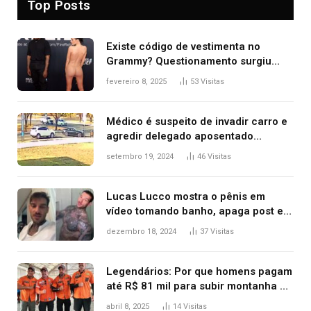
Top Posts
Existe código de vestimenta no
Grammy? Questionamento surgiu
após Bianca Censori, mulher de
fevereiro 8, 2025
53
Visitas
Kanye West, aparecer nua na
premiação
Médico é suspeito de invadir carro e
agredir delegado aposentado
durante confusão no trânsito
setembro 19, 2024
46
Visitas
Lucas Lucco mostra o pênis em
vídeo tomando banho, apaga post e
diz ‘foi mal’
dezembro 18, 2024
37
Visitas
Legendários: Por que homens pagam
até R$ 81 mil para subir montanha e
melhorar casamento?
abril 8, 2025
14
Visitas