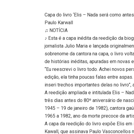
Capa do livro ‘Elis – Nada será como antes’
Paulo Karwall
♫ NOTÍCIA
♪ Esta é a capa inédita da reedição da bio
jornalista Julio Maria e lançada originalm
sobrenome da cantora na capa, o livro vol
de histórias inéditas, apuradas em novas en
“Eu reescrevi o livro todo. Achei novos per
edição, ela tinha poucas falas entre aspas
inseri trechos importantes delas no livro”, 
A reedição ampliada e intitulada Elis – Na
três dias antes do 80º aniversário de nas
1945 – 19 de janeiro de 1982), cantora ga
1965 a 1982, ano da morte precoce da arti
A capa da reedição do livro expõe Elis em
Kawall, que assinava Paulo Vasconcellos n