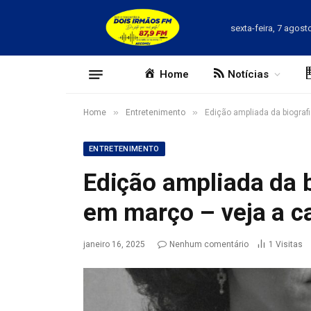
sexta-feira, 7 agost
Home
Notícias
»
»
Home
Entretenimento
Edição ampliada da biograf
ENTRETENIMENTO
Edição ampliada da b
em março – veja a c
janeiro 16, 2025
Nenhum comentário
1
Visitas