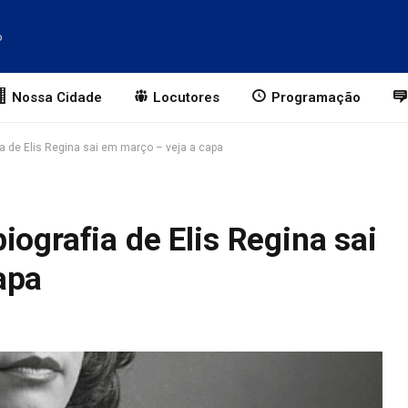
o
Nossa Cidade
Locutores
Programação
ia de Elis Regina sai em março – veja a capa
iografia de Elis Regina sai
apa