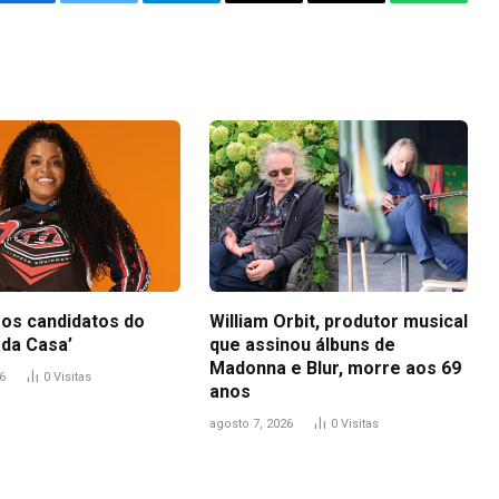
Facebook
Twitter
Telegram
Email
Copy
WhatsA
Link
os candidatos do
William Orbit, produtor musical
 da Casa’
que assinou álbuns de
Madonna e Blur, morre aos 69
6
0
Visitas
anos
agosto 7, 2026
0
Visitas