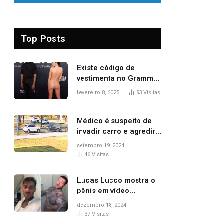
Top Posts
Existe código de
vestimenta no Grammy?
Questionamento surgiu
fevereiro 8, 2025
53
Visitas
após Bianca Censori,
mulher de Kanye West,
aparecer nua na
Médico é suspeito de
premiação
invadir carro e agredir
delegado aposentado
setembro 19, 2024
durante confusão no
46
Visitas
trânsito
Lucas Lucco mostra o
pênis em vídeo
tomando banho, apaga
dezembro 18, 2024
post e diz ‘foi mal’
37
Visitas