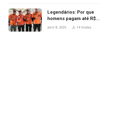
Legendários: Por que
homens pagam até R$
81 mil para subir
abril 8, 2025
14
Visitas
montanha e melhorar
casamento?